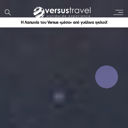
Η Λαπωνία του Versus «μέσα» από γυάλινα ιγκλού!