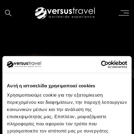
Εταιρική κουλτούρα
O κόσμος μας σε βίντεο
Πρόγραμμα επιβράβευσης
Sustainability
30 Χρόνια Versus
Ταξιδιωτική ασφάλεια
Επιστροφή
Προορισμοί
Αυτή η ιστοσελίδα χρησιμοποιεί cookies
Χρησιμοποιούμε cookie για την εξατομίκευση
περιεχομένου και διαφημίσεων, την παροχή λειτουργιών
Ξεκλείδωσε τον προορισμό
κοινωνικών μέσων και την ανάλυση της
των ονείρων σου
σε λίγα λεπτά!
Αφρική
Ασία
επισκεψιμότητάς μας. Επιπλέον, μοιραζόμαστε
πληροφορίες που αφορούν τον τρόπο που
Απάντησε σε μερικές απλές ερωτήσεις και εμείς θα σου
χρησιμοποιείτε τον ιστότοπό μας με συνεργάτες