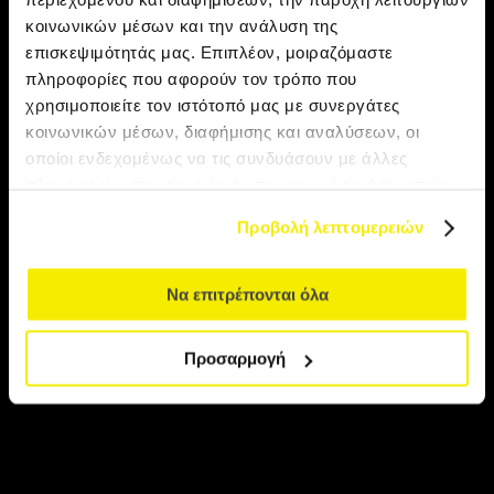
κοινωνικών μέσων και την ανάλυση της
Ανακάλυψε: Νότια Ινδία
επισκεψιμότητάς μας. Επιπλέον, μοιραζόμαστε
πληροφορίες που αφορούν τον τρόπο που
Ατομικό ταξίδι στη Νότια
χρησιμοποιείτε τον ιστότοπό μας με συνεργάτες
κοινωνικών μέσων, διαφήμισης και αναλύσεων, οι
Ινδία
οποίοι ενδεχομένως να τις συνδυάσουν με άλλες
πληροφορίες που τους έχετε παραχωρήσει ή τις οποίες
έχουν συλλέξει σε σχέση με την από μέρους σας χρήση
Προβολή λεπτομερειών
των υπηρεσιών τους.
Να επιτρέπονται όλα
Προσαρμογή