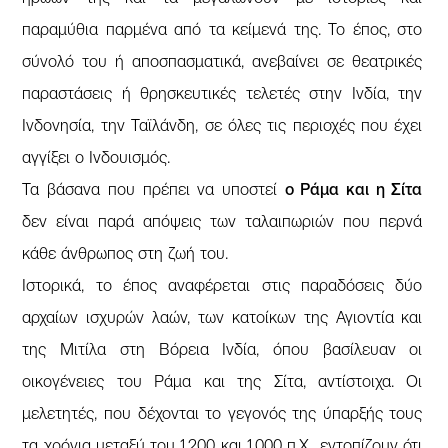
παραμύθια παρμένα από τα κείμενά της. Το έπος, στο
σύνολό του ή αποσπασματικά, ανεβαίνει σε θεατρικές
παραστάσεις ή θρησκευτικές τελετές στην Ινδία, την
Ινδονησία, την Ταϊλάνδη, σε όλες τις περιοχές που έχει
αγγίξει ο Ινδουισμός.
Τα βάσανα που πρέπει να υποστεί
ο Ράμα και η Σίτα
δεν είναι παρά απόψεις των ταλαιπωριών που περνά
κάθε άνθρωπος στη ζωή του.
Ιστορικά, το έπος αναφέρεται στις παραδόσεις δύο
αρχαίων ισχυρών λαών, των κατοίκων της Αγιοντία και
της Μιτίλα στη Βόρεια Ινδία, όπου βασίλευαν οι
οικογένειες του Ράμα και της Σίτα, αντίστοιχα. Οι
μελετητές, που δέχονται το γεγονός της ύπαρξής τους
τα χρόνια μεταξύ του 1.200 και 1.000 π.Χ., εντοπίζουν ότι