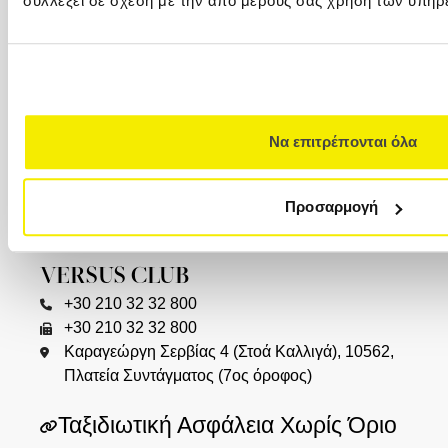
συλλέξει σε σχέση με την από μέρους σας χρήση των υπηρ
+30 2310 23 0777
Καλαποθάκη 7-9 (δίπλα στην πλατεία
Αριστοτέλους), 546 24, (2ος όροφος)
ΚΥΠΡΟΣ
00357 22449977
Να επιτρέπονται όλα
00357 22449978
Versus Travel Cyprus Ltd. (VTC) Λεωφ.
Αρχιεπισκόπου Μακαρίου Γ΄ 82Ε 1077
Προσαρμογή
Λευκωσία
VERSUS CLUB
+30 210 32 32 800
+30 210 32 32 800
Καραγεώργη Σερβίας 4 (Στοά Καλλιγά), 10562,
Πλατεία Συντάγματος (7ος όροφος)
Ταξιδιωτική Ασφάλεια Χωρίς Όριο