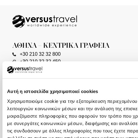
ΑΘΗΝΑ – ΚΕΝΤΡΙΚΑ ΓΡΑΦΕΙΑ
+30 210 32 32 800
+30 210 32 32 450
Φιλελλήνων 7, Σύνταγμα, 105 57 (1ος όροφος)
info@versus-travel.gr
ΓΛΥΦΑΔΑ
Αυτή η ιστοσελίδα χρησιμοποιεί cookies
+30 216 800 4346
Χρησιμοποιούμε cookie για την εξατομίκευση περιεχομένου
Λαζαράκη 20(ισόγειο), 166 75
λειτουργιών κοινωνικών μέσων και την ανάλυση της επισκε
μοιραζόμαστε πληροφορίες που αφορούν τον τρόπο που χρη
ΘΕΣΣΑΛΟΝΙΚΗ
με συνεργάτες κοινωνικών μέσων, διαφήμισης και αναλύσε
τις συνδυάσουν με άλλες πληροφορίες που τους έχετε παρα
+30 2310 23 0001