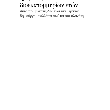
δισεκατομμυρίων ετών
Aυτό που βλέπεις δεν είναι ένα ψηφιακό
δημιούργημα αλλά τα σωθικά του πλανήτη
εκτεθειμένα στο φως, γραμμένα με μια παλέτα
που δεν πιστεύεις ότι υπάρχει μέχρι να την
αγγίξεις..