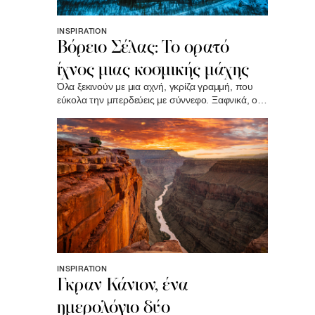
INSPIRATION
Βόρειο Σέλας: Το ορατό
ίχνος μιας κοσμικής μάχης
Όλα ξεκινούν με μια αχνή, γκρίζα γραμμή, που
εύκολα την μπερδεύεις με σύννεφο. Ξαφνικά, ο
ουρανός «σκίζεται». Το χρώμα που ξεχύνεται δεν
έχει τη λάμψη που βλέπουμε στις οθόνες. Είναι
απόκοσμο και πέφτει πάνω σου με απίστευτη
ένταση..
INSPIRATION
Γκραν Κάνιον, ένα
ημερολόγιο δύο