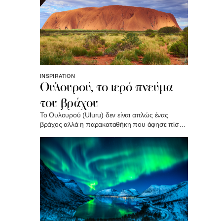
INSPIRATION
Ουλουρού, το ιερό πνεύμα
του βράχου
Το Ουλουρού (Uluru) δεν είναι απλώς ένας
βράχος αλλά η παρακαταθήκη που άφησε πίσω
του έναν κόσμο που δημιουργήθηκε πριν από
550 εκατομμύρια χρόνια και η ιερή καρδιά ενός
πολιτισμού που αρνείται να ξεχάσει..