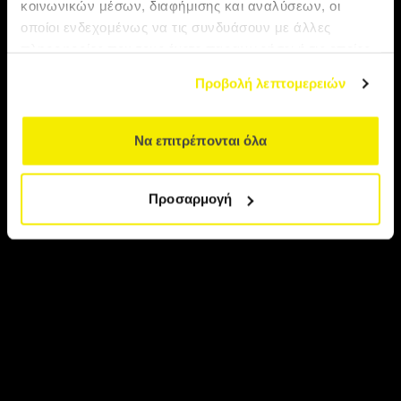
κοινωνικών μέσων, διαφήμισης και αναλύσεων, οι
los Muertos
οποίοι ενδεχομένως να τις συνδυάσουν με άλλες
πληροφορίες που τους έχετε παραχωρήσει ή τις οποίες
έχουν συλλέξει σε σχέση με την από μέρους σας χρήση
Προβολή λεπτομερειών
των υπηρεσιών τους.
Να επιτρέπονται όλα
Προσαρμογή