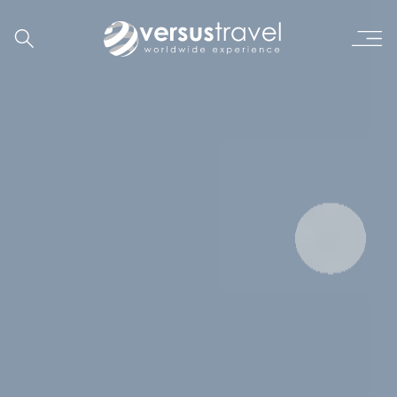
Καζακστάν - Κιργιστάν: Φουτουριστικές πόλεις και εθνικά πάρκα στην
καρδιά της Ασίας!