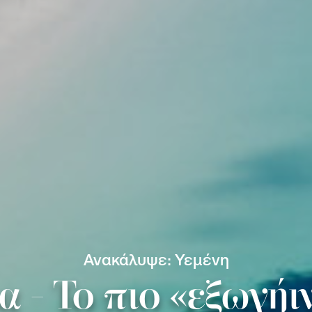
Ανακάλυψε: Υεμένη
 - Το πιο «εξωγήι