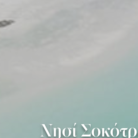
Νησί Σοκότρα