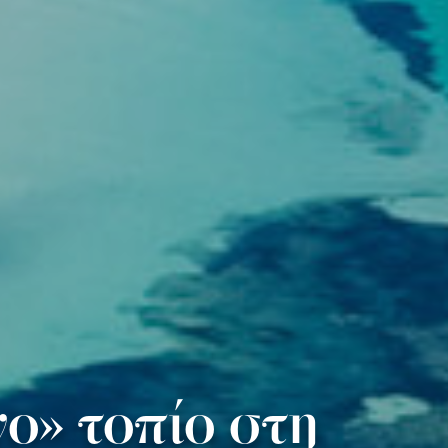
νο» τοπίο στη