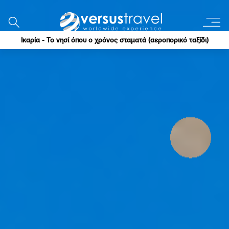
Ικαρία - Το νησί όπου ο χρόνος σταματά (αεροπορικό ταξίδι)