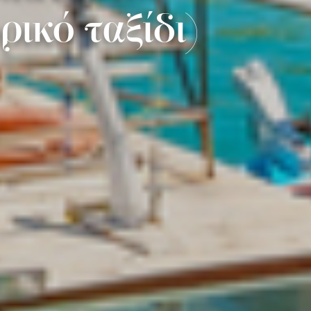
ικό ταξίδι)