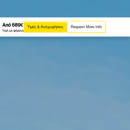
AZINE
ΕΚΔΟΣΕΙΣ VERSUS
VERSUS CLUB
SUSTAINABILITY
Από 689€
Τιμές & Αναχωρήσεις
Request More Info
SUS
Τιμή με φόρους