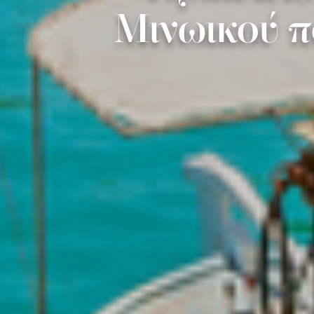
Μινωικού π