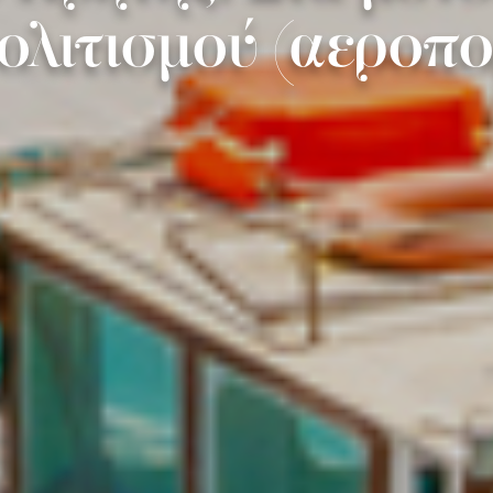
ολιτισμού (αεροπορ