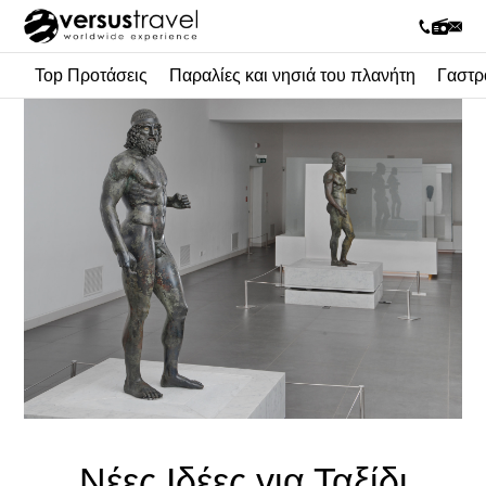
Top Προτάσεις
Παραλίες και νησιά του πλανήτη
Γαστρ
Νέες Ιδέες για Ταξίδι