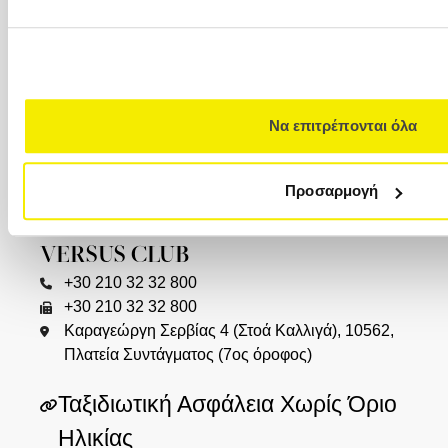
Καλαποθάκη 7-9 (δίπλα στην πλατεία
Αριστοτέλους), 546 24, (2ος όροφος)
ΚΥΠΡΟΣ
00357 22449977
Να επιτρέπονται όλα
00357 22449978
Versus Travel Cyprus Ltd. (VTC) Λεωφ.
Αρχιεπισκόπου Μακαρίου Γ΄ 82Ε 1077
Προσαρμογή
Λευκωσία
VERSUS CLUB
+30 210 32 32 800
+30 210 32 32 800
Καραγεώργη Σερβίας 4 (Στοά Καλλιγά), 10562,
Πλατεία Συντάγματος (7ος όροφος)
Ταξιδιωτική Ασφάλεια Χωρίς Όριο
Ηλικίας