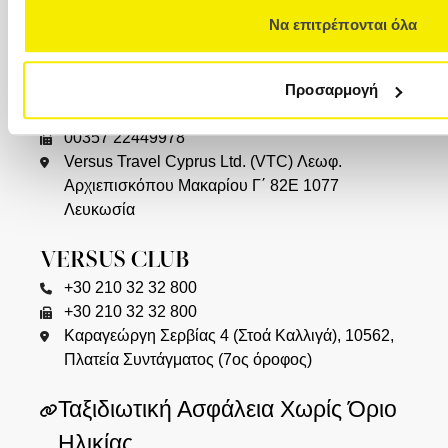
Καλαποθάκη 7-9 (δίπλα στην πλατεία
Να επιτρέπονται όλα
Αριστοτέλους), 546 24, (2ος όροφος)
ΚΥΠΡΟΣ
Προσαρμογή
00357 22449977
00357 22449978
Versus Travel Cyprus Ltd. (VTC) Λεωφ.
Αρχιεπισκόπου Μακαρίου Γ΄ 82Ε 1077
Λευκωσία
VERSUS CLUB
+30 210 32 32 800
+30 210 32 32 800
Καραγεώργη Σερβίας 4 (Στοά Καλλιγά), 10562,
Πλατεία Συντάγματος (7ος όροφος)
Ταξιδιωτική Ασφάλεια Χωρίς Όριο
Ηλικίας