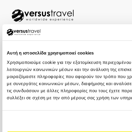
ΑΘΗΝΑ – ΚΕΝΤΡΙΚΑ ΓΡΑΦΕΙΑ
+30 210 32 32 800
Αυτή η ιστοσελίδα χρησιμοποιεί cookies
+30 210 32 32 450
Φιλελλήνων 7, Σύνταγμα, 105 57 (1ος όροφος)
Χρησιμοποιούμε cookie για την εξατομίκευση περιεχομένου
info@versus-travel.gr
λειτουργιών κοινωνικών μέσων και την ανάλυση της επισκε
μοιραζόμαστε πληροφορίες που αφορούν τον τρόπο που χρη
ΓΛΥΦΑΔΑ
με συνεργάτες κοινωνικών μέσων, διαφήμισης και αναλύσε
τις συνδυάσουν με άλλες πληροφορίες που τους έχετε παρα
+30 216 800 4346
συλλέξει σε σχέση με την από μέρους σας χρήση των υπηρ
Λαζαράκη 20(ισόγειο), 166 75
ΘΕΣΣΑΛΟΝΙΚΗ
+30 2310 23 0001
+30 2310 23 0777