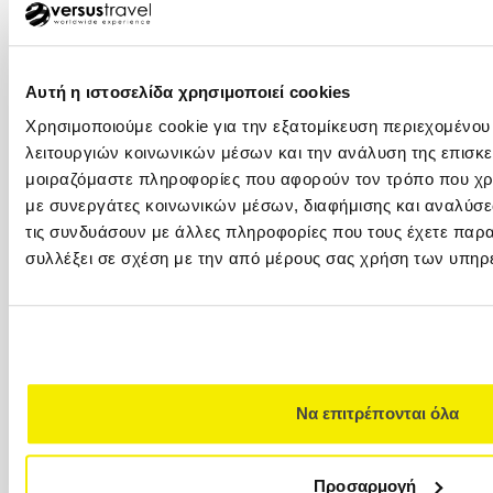
ΑΘΗΝΑ – ΚΕΝΤΡΙΚΑ ΓΡΑΦΕΙΑ
+30 210 32 32 800
+30 210 32 32 450
Φιλελλήνων 7, Σύνταγμα, 105 57 (1ος όροφος)
Αυτή η ιστοσελίδα χρησιμοποιεί cookies
info@versus-travel.gr
Χρησιμοποιούμε cookie για την εξατομίκευση περιεχομένου
λειτουργιών κοινωνικών μέσων και την ανάλυση της επισκε
ΓΛΥΦΑΔΑ
μοιραζόμαστε πληροφορίες που αφορούν τον τρόπο που χρη
+30 216 800 4346
με συνεργάτες κοινωνικών μέσων, διαφήμισης και αναλύσε
Λαζαράκη 20(ισόγειο), 166 75
τις συνδυάσουν με άλλες πληροφορίες που τους έχετε παρα
συλλέξει σε σχέση με την από μέρους σας χρήση των υπηρ
ΘΕΣΣΑΛΟΝΙΚΗ
+30 2310 23 0001
+30 2310 23 0777
Καλαποθάκη 7-9 (δίπλα στην πλατεία
Αριστοτέλους), 546 24, (2ος όροφος)
Να επιτρέπονται όλα
ΚΥΠΡΟΣ
00357 22449977
Προσαρμογή