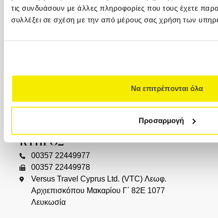
τις συνδυάσουν με άλλες πληροφορίες που τους έχετε παρα
ΓΛΥΦΑΔΑ
συλλέξει σε σχέση με την από μέρους σας χρήση των υπηρ
+30 216 800 4346
Λαζαράκη 20(ισόγειο), 166 75
ΘΕΣΣΑΛΟΝΙΚΗ
+30 2310 23 0001
Να επιτρέπονται όλα
+30 2310 23 0777
Καλαποθάκη 7-9 (δίπλα στην πλατεία
Αριστοτέλους), 546 24, (2ος όροφος)
Προσαρμογή
ΚΥΠΡΟΣ
00357 22449977
00357 22449978
Versus Travel Cyprus Ltd. (VTC) Λεωφ.
Αρχιεπισκόπου Μακαρίου Γ΄ 82Ε 1077
Λευκωσία