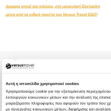
όμορφα νησιά του κόσμου, στη μαγευτική Σαντορίνη
μέσα από τα ειδικά πακέτα του Versus Travel ΕΔΩ!
ΑΘΗΝΑ – ΚΕΝΤΡΙΚΑ ΓΡΑΦΕΙΑ
Αυτή η ιστοσελίδα χρησιμοποιεί cookies
+30 210 32 32 800
Χρησιμοποιούμε cookie για την εξατομίκευση περιεχομένου
+30 210 32 32 450
λειτουργιών κοινωνικών μέσων και την ανάλυση της επισκε
Φιλελλήνων 7, Σύνταγμα, 105 57 (1ος όροφος)
μοιραζόμαστε πληροφορίες που αφορούν τον τρόπο που χρη
info@versus-travel.gr
με συνεργάτες κοινωνικών μέσων, διαφήμισης και αναλύσε