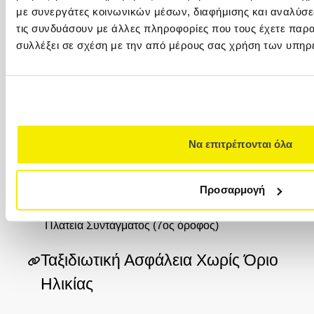
με συνεργάτες κοινωνικών μέσων, διαφήμισης και αναλύσε
ΚΥΠΡΟΣ
τις συνδυάσουν με άλλες πληροφορίες που τους έχετε παρα
συλλέξει σε σχέση με την από μέρους σας χρήση των υπηρ
00357 22449977
00357 22449978
Versus Travel Cyprus Ltd. (VTC) Λεωφ.
Αρχιεπισκόπου Μακαρίου Γ΄ 82Ε 1077
Λευκωσία
Να επιτρέπονται όλα
VERSUS CLUB
+30 210 32 32 800
Προσαρμογή
+30 210 32 32 800
Καραγεώργη Σερβίας 4 (Στοά Καλλιγά), 10562,
Πλατεία Συντάγματος (7ος όροφος)
Ταξιδιωτική Ασφάλεια Χωρίς Όριο
Ηλικίας