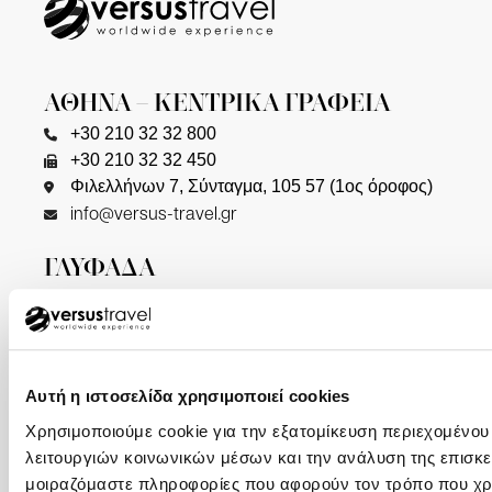
ΑΘΗΝΑ – ΚΕΝΤΡΙΚΑ ΓΡΑΦΕΙΑ
+30 210 32 32 800
+30 210 32 32 450
Φιλελλήνων 7, Σύνταγμα, 105 57 (1ος όροφος)
info@versus-travel.gr
ΓΛΥΦΑΔΑ
+30 216 800 4346
Λαζαράκη 20(ισόγειο), 166 75
ΘΕΣΣΑΛΟΝΙΚΗ
Αυτή η ιστοσελίδα χρησιμοποιεί cookies
+30 2310 23 0001
Χρησιμοποιούμε cookie για την εξατομίκευση περιεχομένου
+30 2310 23 0777
λειτουργιών κοινωνικών μέσων και την ανάλυση της επισκε
Καλαποθάκη 7-9 (δίπλα στην πλατεία
μοιραζόμαστε πληροφορίες που αφορούν τον τρόπο που χρη
Αριστοτέλους), 546 24, (2ος όροφος)