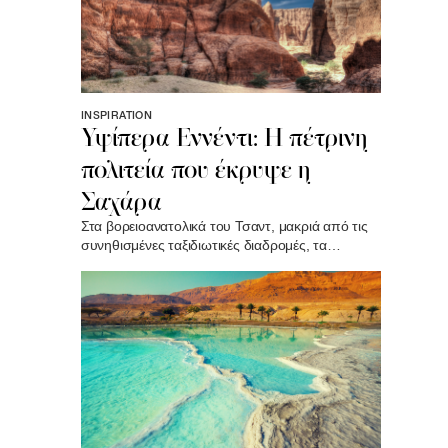
INSPIRATION
Υψίπερα Εννέντι: Η πέτρινη
πολιτεία που έκρυψε η
Σαχάρα
Στα βορειοανατολικά του Τσαντ, μακριά από τις
συνηθισμένες ταξιδιωτικές διαδρομές, τα
Υψίπερα Εννέντι μοιάζουν με πολιτεία
εγκαταλειμμένη από γίγαντες. Ψηλοί πύργοι από
ψαμμίτη, φυσικές γέφυρες και βράχοι που
ισορροπούν σε αδύνατα σημεία έχουν σμιλευτεί
επί χιλιετίες από τον άνεμο και το νερό..