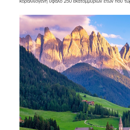
κοραλλιογενή ύφαλο 250 εκατομμυρίων ετών που τώρ