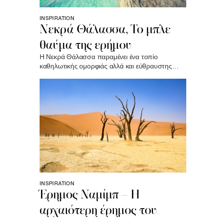
INSPIRATION
Νεκρά Θάλασσα, Το μπλε
θαύμα της ερήμου
Η Νεκρά Θάλασσα παραμένει ένα τοπίο
καθηλωτικής ομορφιάς αλλά και εύθραυστης
ισορροπίας. Μια βουτιά στα πυκνά της νερά δεν
είναι απλώς μια ταξιδιωτική εμπειρία, αλλά μια
σπάνια επαφή με ένα φυσικό θαύμα..
INSPIRATION
Έρημος Ναμίμπ – Η
αρχαιότερη έρημος του