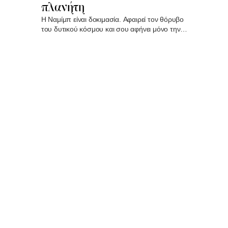
πλανήτη
Η Ναμίμπ είναι δοκιμασία. Αφαιρεί τον θόρυβο
του δυτικού κόσμου και σου αφήνει μόνο την
κάψα στα πόδια. Αποτελεί μια διαρκή
υπενθύμιση της μικρότητας του ανθρώπου
μπροστά στην αδάμαστη φύση..