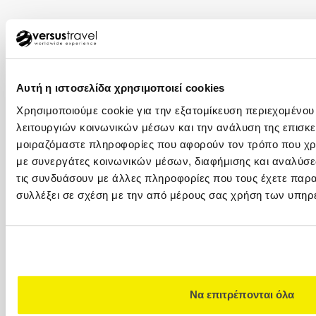
ΘΕΣΣΑΛΟΝΙΚΗ
+30 2310 23 0001
+30 2310 23 0777
Καλαποθάκη 7-9 (δίπλα στην πλατεία
Αυτή η ιστοσελίδα χρησιμοποιεί cookies
Αριστοτέλους), 546 24, (2ος όροφος)
Χρησιμοποιούμε cookie για την εξατομίκευση περιεχομένου
λειτουργιών κοινωνικών μέσων και την ανάλυση της επισκε
ΚΥΠΡΟΣ
μοιραζόμαστε πληροφορίες που αφορούν τον τρόπο που χρη
00357 22449977
με συνεργάτες κοινωνικών μέσων, διαφήμισης και αναλύσε
00357 22449978
τις συνδυάσουν με άλλες πληροφορίες που τους έχετε παρα
Versus Travel Cyprus Ltd. (VTC) Λεωφ.
συλλέξει σε σχέση με την από μέρους σας χρήση των υπηρ
Αρχιεπισκόπου Μακαρίου Γ΄ 82Ε 1077
Λευκωσία
VERSUS CLUB
+30 210 32 32 800
+30 210 32 32 800
Να επιτρέπονται όλα
Καραγεώργη Σερβίας 4 (Στοά Καλλιγά), 10562,