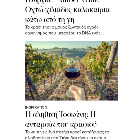
Οχτώ χιλιάδες καλοκαίρια
κάτω από τη γη
Το κρασί είναι ο μόνος ζωντανός υγρός
οργανισμός που μεταφέρει το DNA ενός
συγκεκριμένου καλοκαιριού στο μέλλον. Όταν
ανοίγεις ένα μπουκάλι, ελευθερώνεις μια χρονική
κάψουλα..
INSPIRATION
Η αληθινή Τοσκάνη: Η
ανταρσία του κρασιού
Το να πίνεις ένα ποτήρι κρασί κοιτάζοντας το
ηλιοβασίλεμα στη Σιένα δεν είναι μια ακόμη