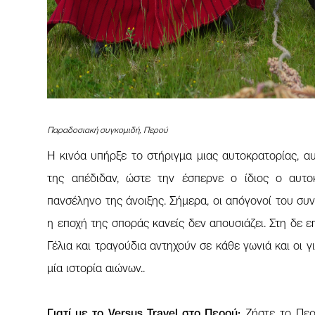
Παραδοσιακή συγκομιδή, Περού
Η κινόα υπήρξε το στήριγμα μιας αυτοκρατορίας, 
της απέδιδαν, ώστε την έσπερνε ο ίδιος ο αυτ
πανσέληνο της άνοιξης. Σήμερα, οι απόγονοί του συν
η εποχή της σποράς κανείς δεν απουσιάζει. Στη δε ε
Γέλια και τραγούδια αντηχούν σε κάθε γωνιά και οι γ
μία ιστορία αιώνων..
Γιατί με το Versus Travel στο Περού:
Ζήστε το Περο