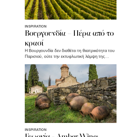
INSPIRATION
Βουργουνδία – Πέρα από το
κρασί
Η Βουργουνδία δεν διαθέτει τη θεατρικότητα του
Παρισιού, ούτε την εκτυφλωτική λάμψη της
Κυανής Ακτής. Η γοητεία της είναι πιο διακριτική.
Βρίσκεται σε ένα ποτήρι που γεμίζει χωρίς
βιασύνη, σε μια πέτρινη πρόσοψη που άντεξε
αιώνες, σε έναν δρόμο που περνά ανάμεσα στα
αμπέλια..
INSPIRATION
Γεωργία - Amber Wine: