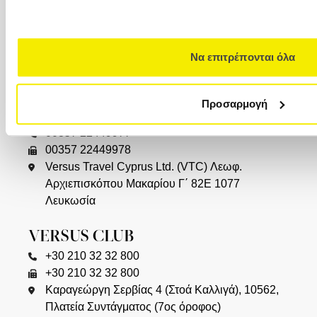
ΘΕΣΣΑΛΟΝΙΚΗ
+30 2310 23 0001
+30 2310 23 0777
Να επιτρέπονται όλα
Καλαποθάκη 7-9 (δίπλα στην πλατεία
Αριστοτέλους), 546 24, (2ος όροφος)
Προσαρμογή
ΚΥΠΡΟΣ
00357 22449977
00357 22449978
Versus Travel Cyprus Ltd. (VTC) Λεωφ.
Αρχιεπισκόπου Μακαρίου Γ΄ 82Ε 1077
Λευκωσία
VERSUS CLUB
+30 210 32 32 800
+30 210 32 32 800
Καραγεώργη Σερβίας 4 (Στοά Καλλιγά), 10562,
Πλατεία Συντάγματος (7ος όροφος)