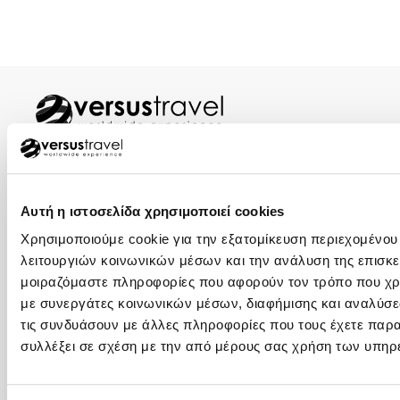
ΑΘΗΝΑ – ΚΕΝΤΡΙΚΑ ΓΡΑΦΕΙΑ
+30 210 32 32 800
Αυτή η ιστοσελίδα χρησιμοποιεί cookies
+30 210 32 32 450
Χρησιμοποιούμε cookie για την εξατομίκευση περιεχομένου
Φιλελλήνων 7, Σύνταγμα, 105 57 (1ος όροφος)
λειτουργιών κοινωνικών μέσων και την ανάλυση της επισκε
info@versus-travel.gr
μοιραζόμαστε πληροφορίες που αφορούν τον τρόπο που χρη
με συνεργάτες κοινωνικών μέσων, διαφήμισης και αναλύσε
ΓΛΥΦΑΔΑ
τις συνδυάσουν με άλλες πληροφορίες που τους έχετε παρα
+30 216 800 4346
συλλέξει σε σχέση με την από μέρους σας χρήση των υπηρ
Λαζαράκη 20(ισόγειο), 166 75