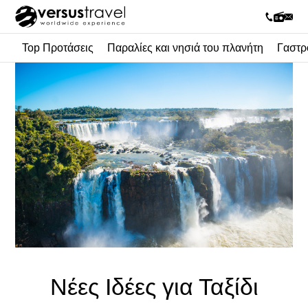
Top Προτάσεις
Παραλίες και νησιά του πλανήτη
Γαστρ
Νέες Ιδέες για Ταξίδι