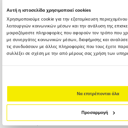
Αριστοτέλους), 546 24, (2ος όροφος)
Αυτή η ιστοσελίδα χρησιμοποιεί cookies
ΚΥΠΡΟΣ
Χρησιμοποιούμε cookie για την εξατομίκευση περιεχομένου
λειτουργιών κοινωνικών μέσων και την ανάλυση της επισκε
00357 22449977
μοιραζόμαστε πληροφορίες που αφορούν τον τρόπο που χρη
00357 22449978
με συνεργάτες κοινωνικών μέσων, διαφήμισης και αναλύσε
Versus Travel Cyprus Ltd. (VTC) Λεωφ.
τις συνδυάσουν με άλλες πληροφορίες που τους έχετε παρα
Αρχιεπισκόπου Μακαρίου Γ΄ 82Ε 1077
συλλέξει σε σχέση με την από μέρους σας χρήση των υπηρ
Λευκωσία
VERSUS CLUB
+30 210 32 32 800
+30 210 32 32 800
Καραγεώργη Σερβίας 4 (Στοά Καλλιγά), 10562,
Να επιτρέπονται όλα
Πλατεία Συντάγματος (7ος όροφος)
Ταξιδιωτική Ασφάλεια Χωρίς Όριο
Προσαρμογή
Ηλικίας