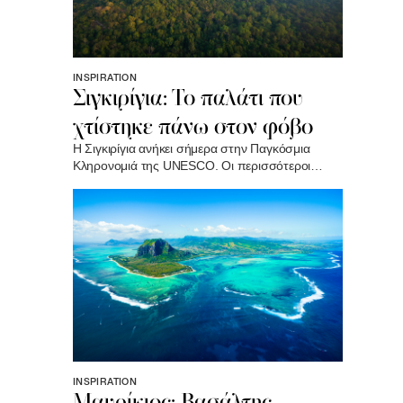
INSPIRATION
Σιγκιρίγια: Το παλάτι που
χτίστηκε πάνω στον φόβο
Η Σιγκιρίγια ανήκει σήμερα στην Παγκόσμια
Κληρονομιά της UNESCO. Οι περισσότεροι
ανεβαίνουν για τη θέα και πράγματι, η θέα αξίζει
κάθε σκαλοπάτι. Αυτό που μένει, όμως, δεν είναι
η ομορφιά. Είναι η αίσθηση ότι στέκεσαι στο
σημείο όπου η φιλοδοξία, η απομόνωση και η
τέχνη συνάντησαν τον ουρανό..
INSPIRATION
Μαυρίκιος: Βασάλτης,