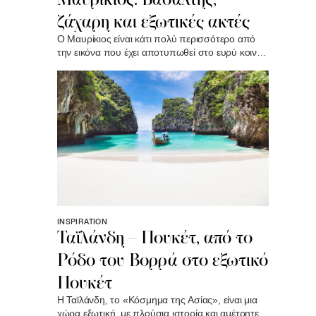
ζάχαρη και εξωτικές ακτές
Ο Μαυρίκιος είναι κάτι πολύ περισσότερο από
την εικόνα που έχει αποτυπωθεί στο ευρύ κοινό
ως απόλυτο σύμβολο εξωτισμού. Παρότι, οι
πανέμορφες ακτές του και η τροπική του
ραθυμία είναι η πρώτη εικόνα που μαγνητίζει τον
επισκέπτη, η πραγματική του ουσία κρύβεται
στις αντιθέσεις του..
INSPIRATION
Ταϊλάνδη – Πουκέτ, από το
Ρόδο του Βορρά στο εξωτικό
Πουκέτ
Η Ταϊλάνδη, το «Κόσμημα της Ασίας», είναι μια
χώρα εξωτική, με πλούσια ιστορία και αμέτρητες