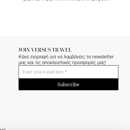
φυσικές ομορφιές. Οι λαμπροί ναοί της, τα
επιβλητικά παλάτια της, οι αρχαίες πόλεις της, το
τροπικό της κλίμα, οι λευκές αμμουδιές της και τα
καταπράσινα βουνά της την καθιστούν τον πιο
ελκυστικό τουριστικό προορισμό της Ασίας
JOIN VERSUS TRAVEL
Κάνε εγγραφή για να λαμβάνεις τα newsletter
μας και τις αποκλειστικές προσφορές μας!
Subscribe