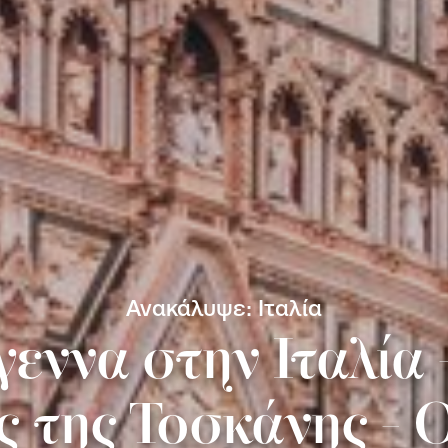
Ανακάλυψε: Ιταλία
εννα στην Ιταλία
 της Τοσκάνης - 