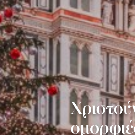
Χριστούγ
ομορφιές