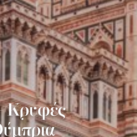
 - Κρυφές
Ούμπρια -