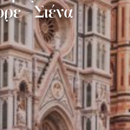
ε - Σιένα -