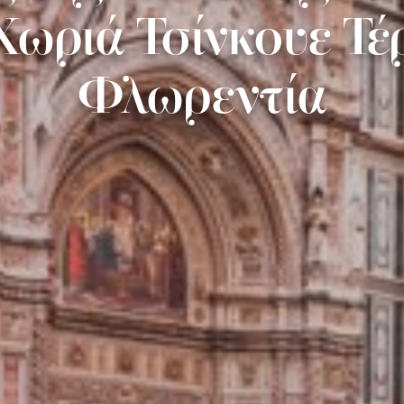
ωριά Τσίνκουε Τέρρ
Φλωρεντία