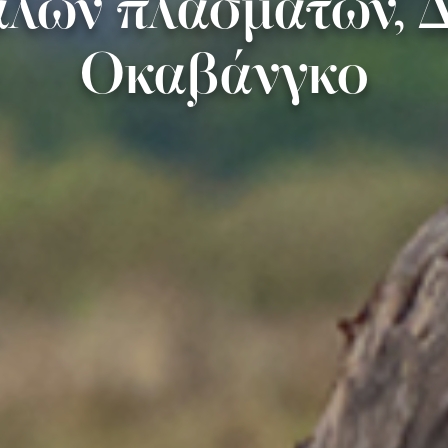
άλων πλασμάτων, Δ
Οκαβάνγκο