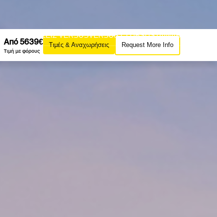
AZINE
ΕΚΔΟΣΕΙΣ VERSUS
VERSUS CLUB
SUSTAINABILITY
Από 5639€
Τιμές & Αναχωρήσεις
Request More Info
ΙΡΙΕΣ VERSUS
Τιμή με φόρους