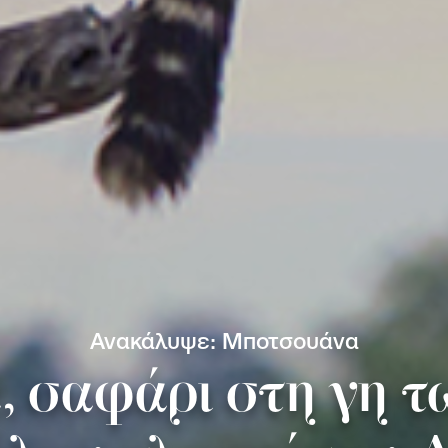
Ανακάλυψε: Μποτσουάνα
 σαφάρι στη γη τω