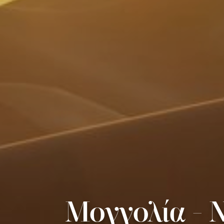
Μογγολία - Ν