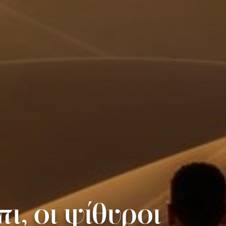
ι, οι ψίθυροι