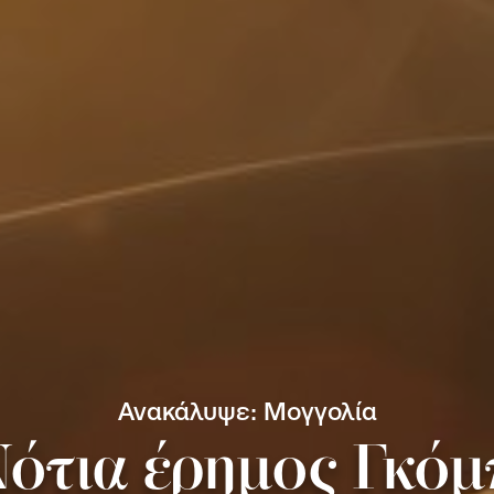
Ανακάλυψε: Μογγολία
ότια έρημος Γκόμπ