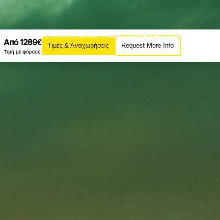
AZINE
ΕΚΔΟΣΕΙΣ VERSUS
VERSUS CLUB
SUSTAINABILITY
Από 1289€
Τιμές & Αναχωρήσεις
Request More Info
ΙΡΙΕΣ VERSUS
Τιμή με φόρους