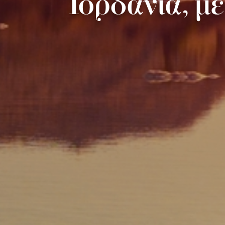
Ιορδανία, μ