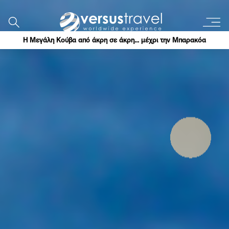
Η Μεγάλη Κούβα από άκρη σε άκρη... μέχρι την Μπαρακόα