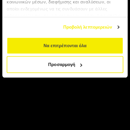
κοινωνικών μέσων, διαφήμισης και αναλύσεων, οι
αρχιπέλαγος
οποίοι ενδεχομένως να τις συνδυάσουν με άλλες
πληροφορίες που τους έχετε παραχωρήσει ή τις οποίες
έχουν συλλέξει σε σχέση με την από μέρους σας χρήση
Προβολή λεπτομερειών
των υπηρεσιών τους.
Να επιτρέπονται όλα
Προσαρμογή