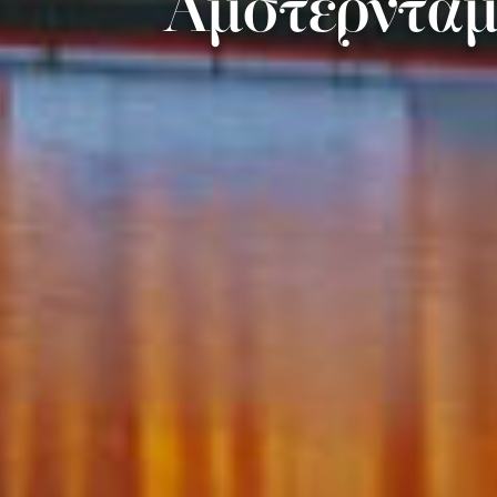
Άμστερνταμ 