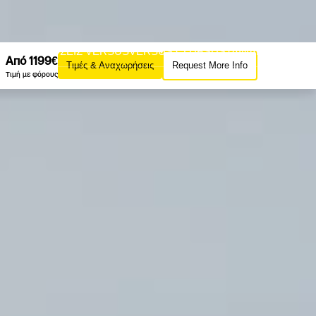
AZINE
ΕΚΔΟΣΕΙΣ VERSUS
VERSUS CLUB
SUSTAINABILITY
Από 1199€
Τιμές & Αναχωρήσεις
Request More Info
ΙΡΙΕΣ VERSUS
Τιμή με φόρους