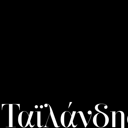
 Ταϊλάνδη