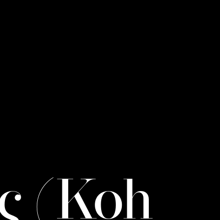
ς (Koh