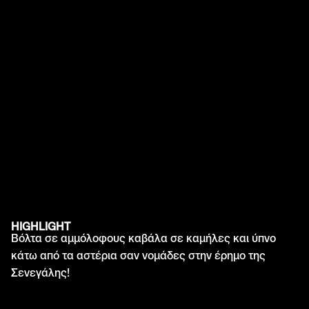
HIGHLIGHT
Άπω Ανατολή
Βόλτα σε αμμόλοφους καβάλα σε καμήλες και ύπνο
Κεντρική Ασία
κάτω από τα αστέρια σαν νομάδες στην έρημο της
Λατινική Αμερική
Μέση Ανατολή
Σενεγάλης!
Νοτιοανατολική Ασία
Ευρώπη
H.Π.Α
Ινδική Υποήπειρος
Καναδάς
Ελλάδα