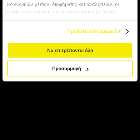
Σενεγάλη-Γκάμπια
κοινωνικών μέσων, διαφήμισης και αναλύσεων, οι
οποίοι ενδεχομένως να τις συνδυάσουν με άλλες
πληροφορίες που τους έχετε παραχωρήσει ή τις οποίες
έχουν συλλέξει σε σχέση με την από μέρους σας χρήση
Προβολή λεπτομερειών
των υπηρεσιών τους.
Να επιτρέπονται όλα
Προσαρμογή