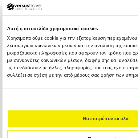
Αυτή η ιστοσελίδα χρησιμοποιεί cookies
Χρησιμοποιούμε cookie για την εξατομίκευση περιεχομένου
λειτουργιών κοινωνικών μέσων και την ανάλυση της επισκε
ΑΘΗΝΑ – ΚΕΝΤΡΙΚΑ ΓΡΑΦΕΙΑ
μοιραζόμαστε πληροφορίες που αφορούν τον τρόπο που χρη
+30 210 32 32 800
με συνεργάτες κοινωνικών μέσων, διαφήμισης και αναλύσε
+30 210 32 32 450
τις συνδυάσουν με άλλες πληροφορίες που τους έχετε παρα
Φιλελλήνων 7, Σύνταγμα, 105 57 (1ος όροφος)
συλλέξει σε σχέση με την από μέρους σας χρήση των υπηρ
info@versus-travel.gr
ΓΛΥΦΑΔΑ
+30 216 800 4346
Λαζαράκη 20(ισόγειο), 166 75
Να επιτρέπονται όλα
ΘΕΣΣΑΛΟΝΙΚΗ
+30 2310 23 0001