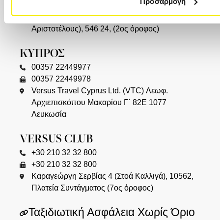
Προσαρμογή
+30 2310 23 0777
Καλαποθάκη 7-9 (δίπλα στην πλατεία
Αριστοτέλους), 546 24, (2ος όροφος)
ΚΥΠΡΟΣ
00357 22449977
00357 22449978
Versus Travel Cyprus Ltd. (VTC) Λεωφ.
Αρχιεπισκόπου Μακαρίου Γ΄ 82Ε 1077
Λευκωσία
VERSUS CLUB
+30 210 32 32 800
+30 210 32 32 800
Καραγεώργη Σερβίας 4 (Στοά Καλλιγά), 10562,
Πλατεία Συντάγματος (7ος όροφος)
Ταξιδιωτική Ασφάλεια Χωρίς Όριο