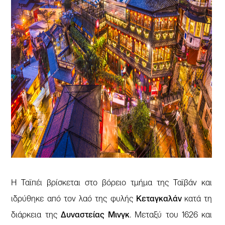
Η Ταϊπέι βρίσκεται στο βόρειο τμήμα της Ταϊβάν και
ιδρύθηκε από τον λαό της φυλής
Kεταγκαλάν
κατά τη
διάρκεια της
Δυναστείας Μινγκ
. Μεταξύ του 1626 και