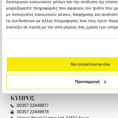
λειτουργιών κοινωνικών μέσων και την ανάλυση της επισκε
+30 210 32 32 450
μοιραζόμαστε πληροφορίες που αφορούν τον τρόπο που χρη
Φιλελλήνων 7, Σύνταγμα, 105 57 (1ος όροφος)
με συνεργάτες κοινωνικών μέσων, διαφήμισης και αναλύσε
info@versus-travel.gr
τις συνδυάσουν με άλλες πληροφορίες που τους έχετε παρα
συλλέξει σε σχέση με την από μέρους σας χρήση των υπηρ
ΓΛΥΦΑΔΑ
+30 216 800 4346
Λαζαράκη 20(ισόγειο), 166 75
ΘΕΣΣΑΛΟΝΙΚΗ
Να επιτρέπονται όλα
+30 2310 23 0001
+30 2310 23 0777
Καλαποθάκη 7-9 (δίπλα στην πλατεία
Προσαρμογή
Αριστοτέλους), 546 24, (2ος όροφος)
ΚΥΠΡΟΣ
00357 22449977
00357 22449978