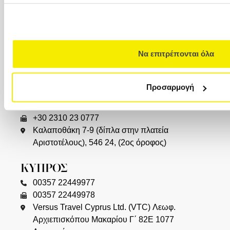
Φιλελλήνων 7, Σύνταγμα, 105 57 (1ος όροφος)
info@versus-travel.gr
ΓΛΥΦΑΔΑ
+30 216 800 4346
Να επιτρέπονται όλα
Λαζαράκη 20(ισόγειο), 166 75
Προσαρμογή
ΘΕΣΣΑΛΟΝΙΚΗ
+30 2310 23 0001
+30 2310 23 0777
Καλαποθάκη 7-9 (δίπλα στην πλατεία
Αριστοτέλους), 546 24, (2ος όροφος)
ΚΥΠΡΟΣ
00357 22449977
00357 22449978
Versus Travel Cyprus Ltd. (VTC) Λεωφ.
Αρχιεπισκόπου Μακαρίου Γ΄ 82Ε 1077