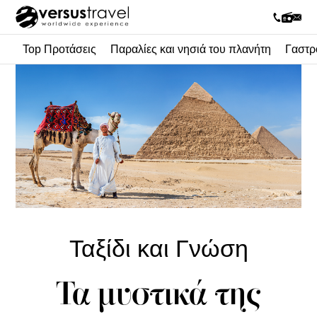
Top Προτάσεις
Παραλίες και νησιά του πλανήτη
Γαστρ
Ταξίδι και Γνώση
Τα μυστικά της