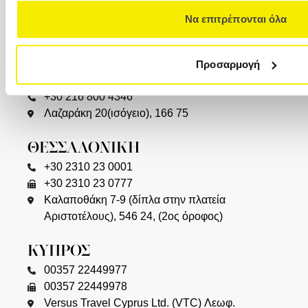
+30 210 32 32 450
Να επιτρέπονται όλα
Φιλελλήνων 7, Σύνταγμα, 105 57 (1ος όροφος)
info@versus-travel.gr
Προσαρμογή
ΓΛΥΦΑΔΑ
+30 216 800 4346
Λαζαράκη 20(ισόγειο), 166 75
ΘΕΣΣΑΛΟΝΙΚΗ
+30 2310 23 0001
+30 2310 23 0777
Καλαποθάκη 7-9 (δίπλα στην πλατεία
Αριστοτέλους), 546 24, (2ος όροφος)
ΚΥΠΡΟΣ
00357 22449977
00357 22449978
Versus Travel Cyprus Ltd. (VTC) Λεωφ.