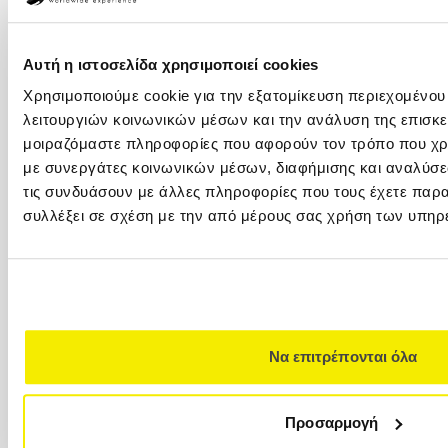
+30 2310 23 0777
Καλαποθάκη 7-9 (δίπλα στην πλατεία
Αριστοτέλους), 546 24, (2ος όροφος)
Αυτή η ιστοσελίδα χρησιμοποιεί cookies
Χρησιμοποιούμε cookie για την εξατομίκευση περιεχομένου
ΚΥΠΡΟΣ
λειτουργιών κοινωνικών μέσων και την ανάλυση της επισκε
00357 22449977
μοιραζόμαστε πληροφορίες που αφορούν τον τρόπο που χρη
00357 22449978
με συνεργάτες κοινωνικών μέσων, διαφήμισης και αναλύσε
Versus Travel Cyprus Ltd. (VTC) Λεωφ.
τις συνδυάσουν με άλλες πληροφορίες που τους έχετε παρα
Αρχιεπισκόπου Μακαρίου Γ΄ 82Ε 1077
συλλέξει σε σχέση με την από μέρους σας χρήση των υπηρ
Λευκωσία
VERSUS CLUB
+30 210 32 32 800
+30 210 32 32 800
Να επιτρέπονται όλα
Καραγεώργη Σερβίας 4 (Στοά Καλλιγά), 10562,
Πλατεία Συντάγματος (7ος όροφος)
Προσαρμογή
Ταξιδιωτική Ασφάλεια Χωρίς Όριο