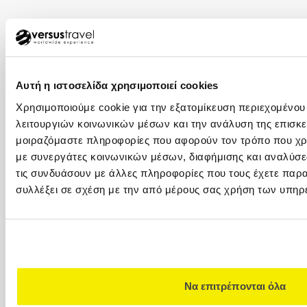
ΘΕΣΣΑΛΟΝΙΚΗ
+30 2310 23 0001
+30 2310 23 0777
Καλαποθάκη 7-9 (δίπλα στην πλατεία
Αυτή η ιστοσελίδα χρησιμοποιεί cookies
Αριστοτέλους), 546 24, (2ος όροφος)
Χρησιμοποιούμε cookie για την εξατομίκευση περιεχομένου
ΚΥΠΡΟΣ
λειτουργιών κοινωνικών μέσων και την ανάλυση της επισκε
μοιραζόμαστε πληροφορίες που αφορούν τον τρόπο που χρη
00357 22449977
με συνεργάτες κοινωνικών μέσων, διαφήμισης και αναλύσε
00357 22449978
τις συνδυάσουν με άλλες πληροφορίες που τους έχετε παρα
Versus Travel Cyprus Ltd. (VTC) Λεωφ.
συλλέξει σε σχέση με την από μέρους σας χρήση των υπηρ
Αρχιεπισκόπου Μακαρίου Γ΄ 82Ε 1077
Λευκωσία
VERSUS CLUB
+30 210 32 32 800
+30 210 32 32 800
Να επιτρέπονται όλα
Καραγεώργη Σερβίας 4 (Στοά Καλλιγά), 10562,