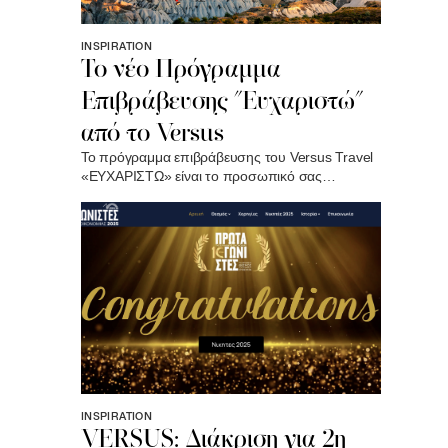
INSPIRATION
Το νέο Πρόγραμμα
Επιβράβευσης "Ευχαριστώ"
από το Versus
Το πρόγραμμα επιβράβευσης του Versus Travel
«ΕΥΧΑΡΙΣΤΩ» είναι το προσωπικό σας
πρόγραμμα ανταμοιβής για την εμπιστοσύνη
που μας δείχνετε!
INSPIRATION
VERSUS: Διάκριση για 2η