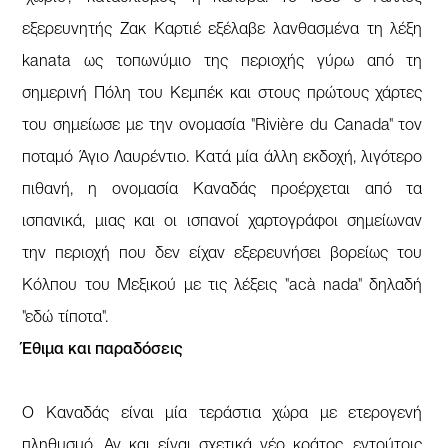
εξερευνητής Ζακ Καρτιέ εξέλαβε λανθασμένα τη λέξη
kanata ως τοπωνύμιο της περιοχής γύρω από τη
σημερινή Πόλη του Κεμπέκ και στους πρώτους χάρτες
του σημείωσε με την ονομασία "Rivière du Canada" τον
ποταμό Άγιο Λαυρέντιο. Κατά μία άλλη εκδοχή, λιγότερο
πιθανή, η ονομασία Καναδάς προέρχεται από τα
ισπανικά, μιας και οι ισπανοί χαρτογράφοι σημείωναν
την περιοχή που δεν είχαν εξερευνήσει βορείως του
Κόλπου του Μεξικού με τις λέξεις "acà nada" δηλαδή
"εδώ τίποτα".
Έθιμα και παραδόσεις
Ο Καναδάς είναι μία τεράστια χώρα με ετερογενή
πληθυσμό. Αν και είναι σχετικά νέο κράτος, εντούτοις