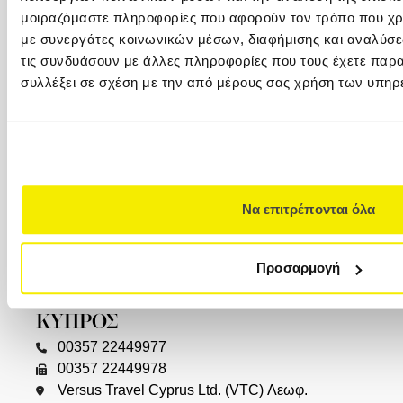
+30 210 32 32 450
μοιραζόμαστε πληροφορίες που αφορούν τον τρόπο που χρη
Φιλελλήνων 7, Σύνταγμα, 105 57 (1ος όροφος)
με συνεργάτες κοινωνικών μέσων, διαφήμισης και αναλύσε
info@versus-travel.gr
τις συνδυάσουν με άλλες πληροφορίες που τους έχετε παρα
συλλέξει σε σχέση με την από μέρους σας χρήση των υπηρ
ΓΛΥΦΑΔΑ
+30 216 800 4346
Λαζαράκη 20(ισόγειο), 166 75
ΘΕΣΣΑΛΟΝΙΚΗ
Να επιτρέπονται όλα
+30 2310 23 0001
+30 2310 23 0777
Καλαποθάκη 7-9 (δίπλα στην πλατεία
Προσαρμογή
Αριστοτέλους), 546 24, (2ος όροφος)
ΚΥΠΡΟΣ
00357 22449977
00357 22449978
Versus Travel Cyprus Ltd. (VTC) Λεωφ.