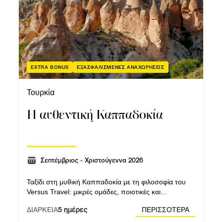
EXTRA BONUS
ΕΞΑΣΦΑΛΙΣΜΕΝΕΣ ΑΝΑΧΩΡΗΣΕΙΣ
Τουρκία
Η αυθεντική Καππαδοκία
Σεπτέμβριος - Χριστούγεννα 2026
Ταξίδι στη μυθική Καππαδοκία με τη φιλοσοφία του
Versus Travel: μικρές ομάδες, ποιοτικές και
εμπεριστατωμένες ξεναγήσεις, σωστή ροή και
ΔΙΑΡΚΕΙΑ
5 ημέρες
ΠΕΡΙΣΣΟΤΕΡΑ
ουσιαστική επαφή με τον τόπο.