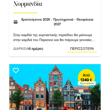
Νορμανδία
Χριστούγεννα 2026 - Πρωτοχρονιά - Θεοφάνεια
2027
Στην καρδιά της εορταστικής περιόδου θα μείνουμε
στην καρδιά του Παρισιού και θα πάρουμε γενναίες
δόσεις μαγείας! Μόνο στο Versus διαμονή σε
ΔΙΑΡΚΕΙΑ
6 ημέρες
ΠΕΡΙΣΣΟΤΕΡΑ
εξαιρετικά ξενοδοχεία 4*.
Από
1249 €
Τιμή με φόρους