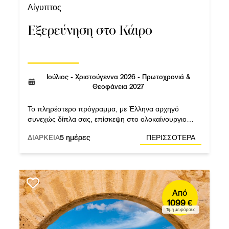
Αίγυπτος
Εξερεύνηση στο Κάιρο
Ιούλιος - Χριστούγεννα 2026 - Πρωτοχρονιά &
Θεοφάνεια 2027
Το πληρέστερο πρόγραμμα, με Έλληνα αρχηγό
συνεχώς δίπλα σας, επίσκεψη στο ολοκαίνουργιο
Μεγάλο Αιγυπτιακό Μουσείο και εκδρομή στην
ΔΙΑΡΚΕΙΑ
5 ημέρες
ΠΕΡΙΣΣΟΤΕΡΑ
Αλεξάνδρεια.
Από
1099 €
Τιμή με φόρους