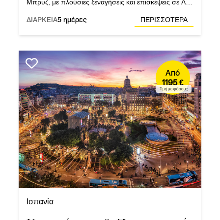
Μπρυζ, με πλούσιες ξεναγήσεις και επισκέψεις σε Λιλ,
Βρυξέλλες, Αράς, Γάνδη και Αμβέρσα.
ΔΙΑΡΚΕΙΑ
5 ημέρες
ΠΕΡΙΣΣΟΤΕΡΑ
Από
1195 €
Τιμή με φόρους
Ισπανία