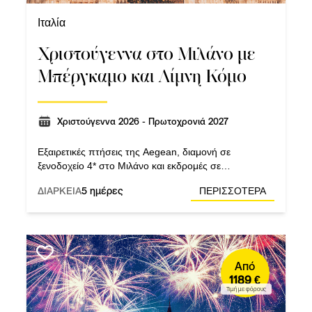
Ιταλία
Χριστούγεννα στο Μιλάνο με
Μπέργκαμο και Λίμνη Κόμο
Χριστούγεννα 2026 - Πρωτοχρονιά 2027
Εξαιρετικές πτήσεις της Aegean, διαμονή σε
ξενοδοχείο 4* στο Μιλάνο και εκδρομές σε
Μπέργκαμο, Κόμο και με πλοιάριο από Τρεμέτσο στο
ΔΙΑΡΚΕΙΑ
5 ημέρες
ΠΕΡΙΣΣΟΤΕΡΑ
Μπελάτζιο.
Από
1189 €
Τιμή με φόρους