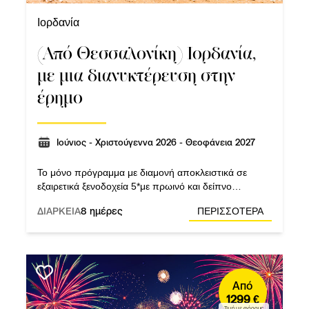
Ιορδανία
(Από Θεσσαλονίκη) Ιορδανία,
με μια διανυκτέρευση στην
έρημο
Ιούνιος - Χριστούγεννα 2026 - Θεοφάνεια 2027
Το μόνο πρόγραμμα με διαμονή αποκλειστικά σε
εξαιρετικά ξενοδοχεία 5*με πρωινό και δείπνο
καθημερινά. Αεροπορική εταιρεία: Royal Jordanian.
ΔΙΑΡΚΕΙΑ
8 ημέρες
ΠΕΡΙΣΣΟΤΕΡΑ
Άπω Ανατολή
Κεντρική Ασία
Λατινική Αμερική
Μέση Ανατολή
Νοτιοανατολική Ασία
Ευρώπη
H.Π.Α
Από
1299 €
Ινδική Υποήπειρος
Καναδάς
Ελλάδα
Τιμή με φόρους