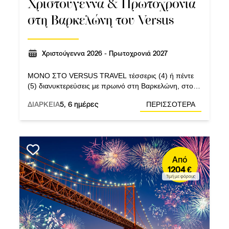
Χριστούγεννα & Πρωτοχρονιά
στη Βαρκελώνη του Versus
Χριστούγεννα 2026 - Πρωτοχρονιά 2027
ΜΟΝΟ ΣΤΟ VERSUS TRAVEL τέσσερις (4) ή πέντε
(5) διανυκτερεύσεις με πρωινό στη Βαρκελώνη, στο
υπερκεντρικό ξενοδοχείο Catalonia Diagonal Centro
ΔΙΑΡΚΕΙΑ
5, 6 ημέρες
ΠΕΡΙΣΣΟΤΕΡΑ
4*.
Από
1204 €
Τιμή με φόρους