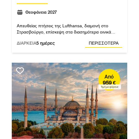
Θεοφάνεια 2027
Απευθείας πτήσεις της Lufthansa, διαμονή στο
Στρασβούργο, επίσκεψη στα διασημότερα οινικά
χωριά της Αλσατίας, στη Χαϊδελβέργη και εκδρομή
ΔΙΑΡΚΕΙΑ
5 ημέρες
ΠΕΡΙΣΣΟΤΕΡΑ
στον Μέλανα Δρυμό.
Από
959 €
Τιμή με φόρους