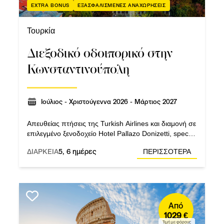
EXTRA BONUS
ΕΞΑΣΦΑΛΙΣΜΕΝΕΣ ΑΝΑΧΩΡΗΣΕΙΣ
Τουρκία
Διεξοδικό οδοιπορικό στην
Κωνσταντινούπολη
Ιούλιος - Χριστούγεννα 2026 - Μάρτιος 2027
Απευθείας πτήσεις της Turkish Airlines και διαμονή σε
επιλεγμένο ξενοδοχείο Hotel Pallazo Donizetti, special
class boutique hotel.
ΔΙΑΡΚΕΙΑ
5, 6 ημέρες
ΠΕΡΙΣΣΟΤΕΡΑ
Από
1029 €
Τιμή με φόρους