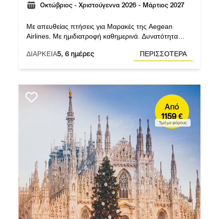
Οκτώβριος - Χριστούγεννα 2026 - Μάρτιος 2027
Με απευθείας πτήσεις για Μαρακές της Aegean
Airlines. Με ημιδιατροφή καθημερινά. Δυνατότητα
ολοήμερης εκδρομής στην παραθαλάσσια πόλη
ΔΙΑΡΚΕΙΑ
5, 6 ημέρες
ΠΕΡΙΣΣΟΤΕΡΑ
Εσσαουίρα. Όλα αυτά με Έλληνας αρχηγός με μεγάλη
εμπειρία.
Από
1159 €
Τιμή με φόρους