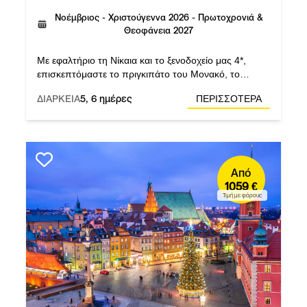
Νοέμβριος - Χριστούγεννα 2026 - Πρωτοχρονιά &
Θεοφάνεια 2027
Με εφαλτήριο τη Νίκαια και το ξενοδοχείο μας 4*,
επισκεπτόμαστε το πριγκιπάτο του Μονακό, το
θρυλικό Σεν Τροπέ και τις κινηματογραφικές Κάννες.
ΔΙΑΡΚΕΙΑ
5, 6 ημέρες
ΠΕΡΙΣΣΟΤΕΡΑ
ΜΕ: Έμπειρο αρχηγό σε όλη τη διάρκεια του ταξιδιού,
ΧΩΡΙΣ: Προαιρετικές εκδρομές.
Από
1059 €
Τιμή με φόρους