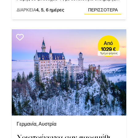
εκδρομής στη Φλωρεντία και στη Νάπολη.
ΔΙΑΡΚΕΙΑ
4, 5, 6 ημέρες
ΠΕΡΙΣΣΟΤΕΡΑ
Από
1029 €
Τιμή με φόρους
Γερμανία, Αυστρία
Χριστούγεννα σαν παραμύθι