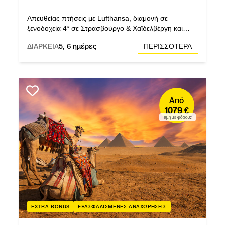
Απευθείας πτήσεις με Lufthansa, διαμονή σε
ξενοδοχεία 4* σε Στρασβούργο & Χαϊδελβέργη και
εκδρομή στο μοναδικό Ρότενμπουργκ ομπ ντερ
ΔΙΑΡΚΕΙΑ
5, 6 ημέρες
ΠΕΡΙΣΣΟΤΕΡΑ
Τάουμπερ.
Από
1079 €
Τιμή με φόρους
EXTRA BONUS
ΕΞΑΣΦΑΛΙΣΜΕΝΕΣ ΑΝΑΧΩΡΗΣΕΙΣ