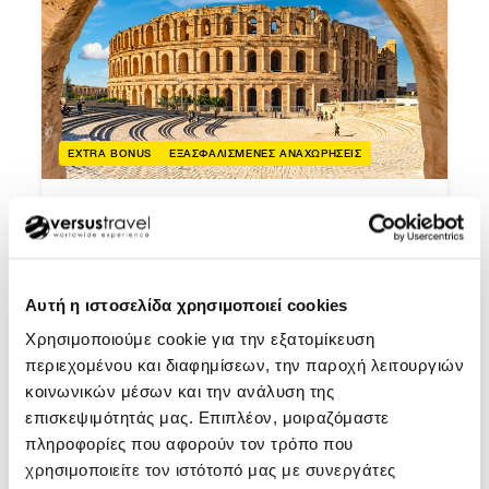
EXTRA BONUS
ΕΞΑΣΦΑΛΙΣΜΕΝΕΣ ΑΝΑΧΩΡΗΣΕΙΣ
Τυνησία
Τυνησία η μυστηριακή, από την
αρχαία Καρχηδόνα μέχρι τη
Αυτή η ιστοσελίδα χρησιμοποιεί cookies
Σαχάρα
Χρησιμοποιούμε cookie για την εξατομίκευση
περιεχομένου και διαφημίσεων, την παροχή λειτουργιών
κοινωνικών μέσων και την ανάλυση της
Ιούλιος - Χριστούγεννα 2026 - Πρωτοχρονιά &
επισκεψιμότητάς μας. Επιπλέον, μοιραζόμαστε
Θεοφάνεια 2027 - Μάρτιος
πληροφορίες που αφορούν τον τρόπο που
Πτήσεις με Aegean, ημιδιατροφή καθημερινά,
χρησιμοποιείτε τον ιστότοπό μας με συνεργάτες
προσεκτικά επιλεγμένα ξενοδοχεία 4* sup και 5*,