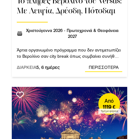
Το πλήρες Βερολίνο του Versus:
Με Λειψία, Δρέσδη, Πότσδαμ
Χριστούγεννα 2026 - Πρωτοχρονιά & Θεοφάνεια
2027
Άρτια οργανωμένο πρόγραμμα που δεν αντιμετωπίζει
το Βερολίνο σαν city break όπως συμβαίνει συνήθως
αλλά σαν ένα ολιγοήμερο ταξίδι-εμπειρία.
ΔΙΑΡΚΕΙΑ
5, 6 ημέρες
ΠΕΡΙΣΣΟΤΕΡΑ
Από
1119 €
Τιμή με φόρους