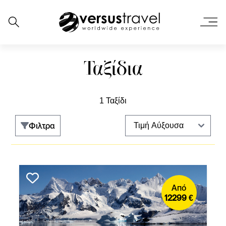
Ταξίδια
1 Ταξίδι
Φιλτρα
Από
12299 €