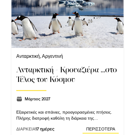
Ανταρκτική, Αργεντινή
Ανταρκτική - Κρουαζιέρα ...στο
Τέλος του Κόσμου
Μάρτιος 2027
Εξαιρετικές και σπάνιες, προαγορασμένες πτήσεις.
Πλήρης διατροφή καθόλη τη διάρκεια της
κρουαζιέρας, ημιδιατροφή στα ξενοδοχεία.
ΔΙΑΡΚΕΙΑ
17 ημέρες
ΠΕΡΙΣΣΟΤΕΡΑ
Εξερευνήσεις στην Ανταρκτική με ειδικά φουσκωτά