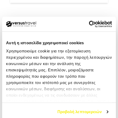
ζόντιακ.
 να δεις συγκεκριμένες προτάσεις κα
πότε;
επιλέξεις εσύ το
Αυτή η ιστοσελίδα χρησιμοποιεί cookies
Χρησιμοποιούμε cookie για την εξατομίκευση
περιεχομένου και διαφημίσεων, την παροχή λειτουργιών
κοινωνικών μέσων και την ανάλυση της
επισκεψιμότητάς μας. Επιπλέον, μοιραζόμαστε
πληροφορίες που αφορούν τον τρόπο που
χρησιμοποιείτε τον ιστότοπό μας με συνεργάτες
κοινωνικών μέσων, διαφήμισης και αναλύσεων, οι
οποίοι ενδεχομένως να τις συνδυάσουν με άλλες
πληροφορίες που τους έχετε παραχωρήσει ή τις οποίες
έχουν συλλέξει σε σχέση με την από μέρους σας χρήση
Προβολή λεπτομερειών
των υπηρεσιών τους.