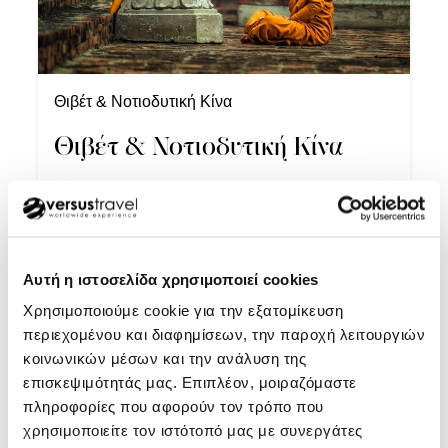
Θιβέτ & Νοτιοδυτική Κίνα
Θιβέτ & Νοτιοδυτική Κίνα
Ιούνιος - Σεπτέμβριος 2026
Αυτή η ιστοσελίδα χρησιμοποιεί cookies
Εξαιρετικές πτήσεις προς Κουνμίνγκ με ενδιάμεσο
σταθμό, και επιστροφή από Τσενγκντού, διαμονή σε
Χρησιμοποιούμε cookie για την εξατομίκευση
ξενοδοχεία 4 & 5*, διανυκτερεύσεις στην Σάνγκρι Λα
περιεχομένου και διαφημίσεων, την παροχή λειτουργιών
ΔΙΑΡΚΕΙΑ
15 ημέρες
ΠΕΡΙΣΣΟΤΕΡΑ
και στην Τσενγκτού καιΈλληνας αρχηγός με μεγάλη
κοινωνικών μέσων και την ανάλυση της
εμπειρία στη χώρα.
επισκεψιμότητάς μας. Επιπλέον, μοιραζόμαστε
πληροφορίες που αφορούν τον τρόπο που
χρησιμοποιείτε τον ιστότοπό μας με συνεργάτες
Από