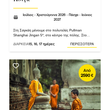
Ιούλιος - Χριστούγεννα 2026 - Πάσχα - Ιούνιος
2027
Στη Σαγκάη μένουμε στο πολυτελές Pullman
Shanghai Jingan 5*, στο κέντρο της πόλης. Στο
Χονγκ Κονγκ διαμένουμε στο Intercontinental Grand
ΔΙΑΡΚΕΙΑ
15, 16, 17 ημέρες
ΠΕΡΙΣΣΟΤΕΡΑ
Stanford 5*.
Από
2590 €