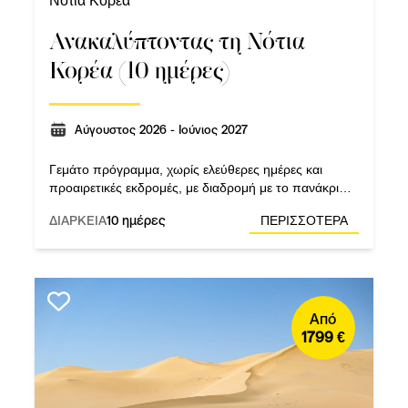
Νότια Κορέα
Ανακαλύπτοντας τη Νότια
Κορέα (10 ημέρες)
Αύγουστος 2026 - Ιούνιος 2027
Γεμάτο πρόγραμμα, χωρίς ελεύθερες ημέρες και
προαιρετικές εκδρομές, με διαδρομή με το πανάκριβο
τρένο-βολίδα και 3 ολοήμερες ξεναγήσεις και επίσης
ΔΙΑΡΚΕΙΑ
10 ημέρες
ΠΕΡΙΣΣΟΤΕΡΑ
εκδρομή από τη Σεούλ.
Από
1799 €