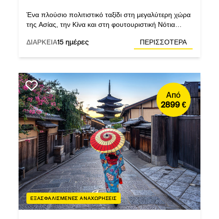
Ένα πλούσιο πολιτιστικό ταξίδι στη μεγαλύτερη χώρα
της Ασίας, την Κίνα και στη φουτουριστική Νότια
Κορέα. Μία εμπειρία του Versus που υπόσχεται να
ΔΙΑΡΚΕΙΑ
15 ημέρες
ΠΕΡΙΣΣΟΤΕΡΑ
σας συναρπάσει!
Από
2899 €
ΕΞΑΣΦΑΛΙΣΜΕΝΕΣ ΑΝΑΧΩΡΗΣΕΙΣ