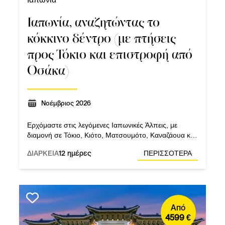
Ιαπωνία, αναζητώντας το
κόκκινο δέντρο (με πτήσεις
προς Τόκιο και επιστροφή από
Οσάκα)
Νοέμβριος 2026
Ερχόμαστε στις λεγόμενες Ιαπωνικές Άλπεις, με
διαμονή σε Τόκιο, Κιότο, Ματσουμότο, Καναζάουα και
Οσάκα, και επίσκεψη στο TeamLab Planets.
ΔΙΑΡΚΕΙΑ
12 ημέρες
ΠΕΡΙΣΣΟΤΕΡΑ
Από
4599 €