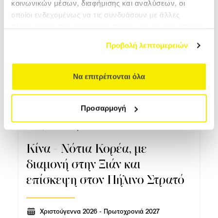
κοινωνικών μέσων, διαφήμισης και αναλύσεων, οι
2599 €
οποίοι ενδεχομένως να τις συνδυάσουν με άλλες
πληροφορίες που τους έχετε παραχωρήσει ή τις οποίες
έχουν συλλέξει σε σχέση με την από μέρους σας χρήση
Προβολή λεπτομερειών
των υπηρεσιών τους.
Να επιτρέπονται όλα
Προσαρμογή
Κίνα, Νότια Κορέα
Κίνα - Νότια Κορέα, με
διαμονή στην Ξιάν και
επίσκεψη στον Πήλινο Στρατό
Χριστούγεννα 2026 - Πρωτοχρονιά 2027