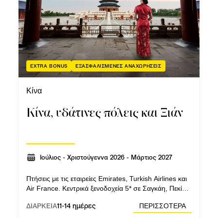
EXTRA BONUS
ΕΞΑΣΦΑΛΙΣΜΕΝΕΣ ΑΝΑΧΩΡΗΣΕΙΣ
Κίνα
Κίνα, υδάτινες πόλεις και Ξιάν
Ιούλιος - Χριστούγεννα 2026 - Μάρτιος 2027
Πτήσεις με τις εταιρείες Emirates, Turkish Airlines και
Air France. Κεντρικά ξενοδοχεία 5* σε Σαγκάη, Πεκίνο,
Ξιάν και Χανγκτσόου. Τρεις (3) διανυκτερεύσεις στην
ΔΙΑΡΚΕΙΑ
11-14 ημέρες
ΠΕΡΙΣΣΟΤΕΡΑ
πρωτεύουσα της Κίνας, το Πεκίνο.