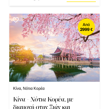
Από
2999 €
Κίνα, Νότια Κορέα
Κίνα - Νότια Κορέα, με
διαμονή στην Ξιάν και