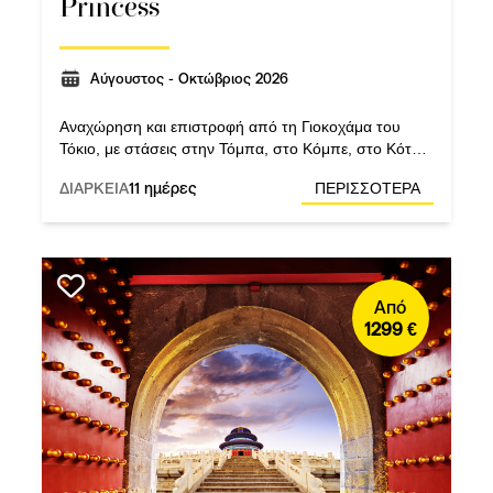
Princess
Αύγουστος - Οκτώβριος 2026
Αναχώρηση και επιστροφή από τη Γιοκοχάμα του
Τόκιο, με στάσεις στην Τόμπα, στο Κόμπε, στο Κότσι,
στη Χιροσίμα, στο Μπουσάν της Νότιας Κορέας, στο
ΔΙΑΡΚΕΙΑ
11 ημέρες
ΠΕΡΙΣΣΟΤΕΡΑ
Ναγκασάκι και στη Σιμίζου.
Από
1299 €