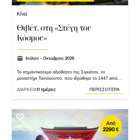
Κίνα
Θιβέτ, στη «Στέγη του
Κόσμου»
Ιούλιος - Οκτώβριος 2026
Το σημαντικότερο αξιοθέατο της Σιγκάτσε, το
μοναστήρι Τασιλούνπο, που ιδρύθηκε το 1447 από
τον πρώτο Δαλάι Λάμα. Επίσκεψη στο κέντρο
ΔΙΑΡΚΕΙΑ
11 ημέρες
ΠΕΡΙΣΣΟΤΕΡΑ
Προστασίας Πάντα στο Τσενγκντού.
Από
2290 €