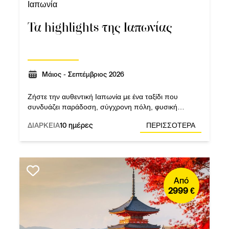
Ιαπωνία
Τα highlights της Ιαπωνίας
Μάιος - Σεπτέμβριος 2026
Ζήστε την αυθεντική Ιαπωνία με ένα ταξίδι που
συνδυάζει παράδοση, σύγχρονη πόλη, φυσική
ομορφιά και σχεδίαση που χαρακτηρίζεται από την
ΔΙΑΡΚΕΙΑ
10 ημέρες
ΠΕΡΙΣΣΟΤΕΡΑ
πληρότητα των προγραμμάτων του Versus.
Από
2999 €