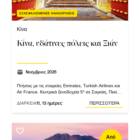
ΕΞΑΣΦΑΛΙΣΜΕΝΕΣ ΑΝΑΧΩΡΗΣΕΙΣ
Κίνα
Κίνα, υδάτινες πόλεις και Ξιάν
Νοέμβριος 2026
Πτήσεις με τις εταιρείες Emirates, Turkish Airlines και
Air France. Κεντρικά ξενοδοχεία 5* σε Σαγκάη, Πεκίνο,
Ξιάν και Χανγκτσόου. Τρεις (3) διανυκτερεύσεις στην
ΔΙΑΡΚΕΙΑ
11, 13 ημέρες
ΠΕΡΙΣΣΟΤΕΡΑ
πρωτεύουσα της Κίνας, το Πεκίνο.
Από