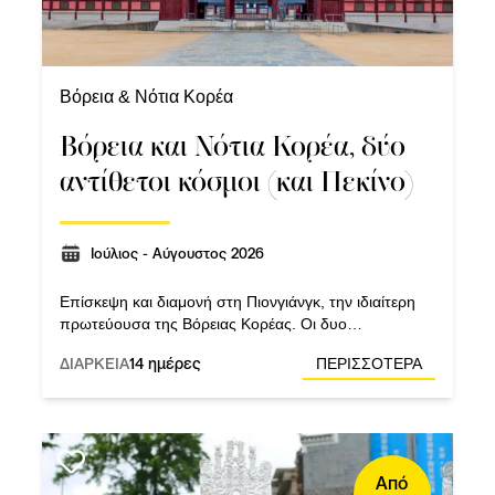
Βόρεια & Νότια Κορέα
Βόρεια και Νότια Κορέα, δύο
αντίθετοι κόσμοι (και Πεκίνο)
Ιούλιος - Αύγουστος 2026
Επίσκεψη και διαμονή στη Πιονγιάνγκ, την ιδιαίτερη
πρωτεύουσα της Βόρειας Κορέας. Οι δυο
μεγαλύτερες πόλεις της Νότιας Κορέας, η
ΔΙΑΡΚΕΙΑ
14 ημέρες
ΠΕΡΙΣΣΟΤΕΡΑ
πρωτεύουσα Σεούλ και το εμπορικό λιμάνι Μπουσάν.
Το μεγαλειώδες Πεκίνο.
Από