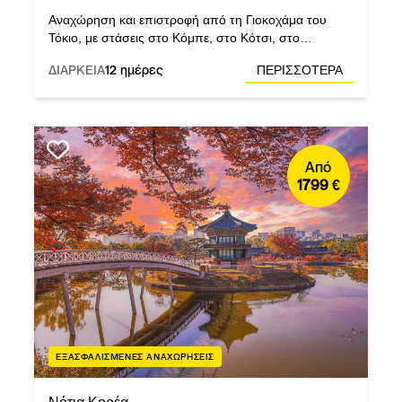
Αναχώρηση και επιστροφή από τη Γιοκοχάμα του
Τόκιο, με στάσεις στο Κόμπε, στο Κότσι, στο
Μπουσάν της Νότιας Κορέας, στο Ναγκασάκι, στην
ΔΙΑΡΚΕΙΑ
12 ημέρες
ΠΕΡΙΣΣΟΤΕΡΑ
Καγκοσίμα και στη Σιμίζου.
Από
1799 €
ΕΞΑΣΦΑΛΙΣΜΕΝΕΣ ΑΝΑΧΩΡΗΣΕΙΣ