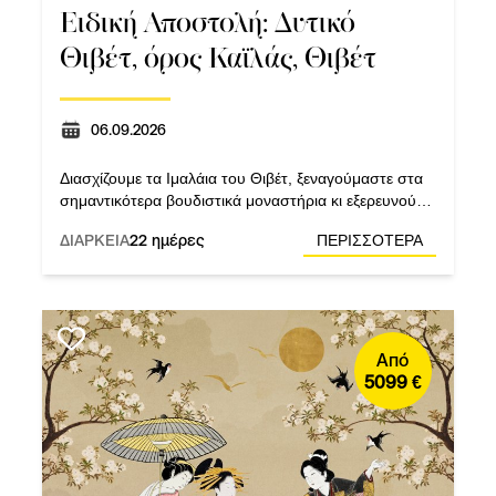
Ειδική Αποστολή: Δυτικό
Θιβέτ, όρος Καϊλάς, Θιβέτ
06.09.2026
Διασχίζουμε τα Ιμαλάια του Θιβέτ, ξεναγούμαστε στα
σημαντικότερα βουδιστικά μοναστήρια κι εξερευνούμε
το όρος Καϊλάς. Με ημιδιατροφή και διανυκτερεύσεις
ΔΙΑΡΚΕΙΑ
22 ημέρες
ΠΕΡΙΣΣΟΤΕΡΑ
στην Κατμαντού και Τσενγκτού.
Από
Άπω Ανατολή
5099 €
Κεντρική Ασία
Λατινική Αμερική
Μέση Ανατολή
Νοτιοανατολική Ασία
Ευρώπη
H.Π.Α
Ινδική Υποήπειρος
Καναδάς
Ελλάδα