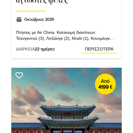
άγνωστες φυλές
Οκτώβριος 2026
Πτήσεις με Air China. Κατανομή διαν/σεων:
Τσενγκντού (3), Λιτζιάνγκ (2), Νταλί (1), Κουνμίνγκ
(2), Καϊλί (1), Τσιαοσίνγκ (1), Τζεγιουάν (1),
ΔΙΑΡΚΕΙΑ
22 ημέρες
ΠΕΡΙΣΣΟΤΕΡΑ
Φενγκχουάνγκ (2), Tζανγκτζιατζιέ (3), Σιαμέν (2),
Γιονγκντίνγκ (1).
Από
4199 €