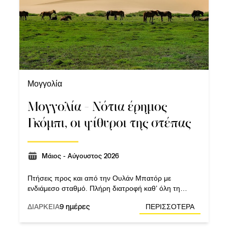
Μογγολία
Μογγολία - Νότια έρημος
Γκόμπι, οι ψίθυροι της στέπας
Μάιος - Αύγουστος 2026
Πτήσεις προς και από την Ουλάν Μπατόρ με
ενδιάμεσο σταθμό. Πλήρη διατροφή καθ’ όλη τη
διάρκεια του προγράμματος. Διαδρομή με καμήλες
ΔΙΑΡΚΕΙΑ
9 ημέρες
ΠΕΡΙΣΣΟΤΕΡΑ
στην έρημο.