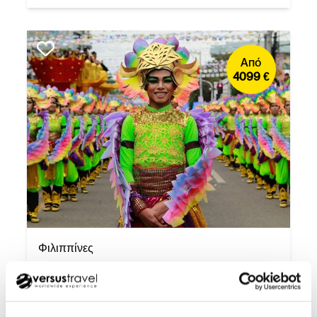
Από
4099 €
Φιλιππίνες
Φιλιππίνες - Φεστιβάλ
Σινουλόγκ