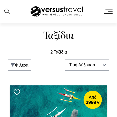
Ταξίδια
2 Ταξίδια
Φιλτρα
Από
3999 €