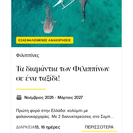
εις συγκεκριμένες προτάσεις και να 
Θες
πότε;
εσύ το
ΕΞΑΣΦΑΛΙΣΜΕΝΕΣ ΑΝΑΧΩΡΗΣΕΙΣ
Φιλιππίνες
Τα διαμάντια των Φιλιππίνων
σε ένα ταξίδι!
Νοέμβριος 2026 - Μάρτιος 2027
Πρώτη φορά στην Ελλάδα: κολύμπι με
φαλαινοκαρχαρίες. Με 2 διανυκτερεύσεις στο Σεμπού
και στην εξωτική νήσο Σουμιλόν!
ΔΙΑΡΚΕΙΑ
15, 16 ημέρες
ΠΕΡΙΣΣΟΤΕΡΑ