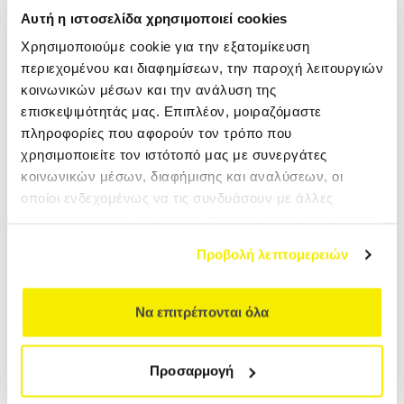
Αυτή η ιστοσελίδα χρησιμοποιεί cookies
15.01.2027
Χρησιμοποιούμε cookie για την εξατομίκευση
περιεχομένου και διαφημίσεων, την παροχή λειτουργιών
Πρώτη φορά στην Ελλάδα: κολύμπι με
κοινωνικών μέσων και την ανάλυση της
φαλαινοκαρχαρίες. Ζούμε την εμπειρία του Φεστιβάλ
επισκεψιμότητάς μας. Επιπλέον, μοιραζόμαστε
Σινουλόγκ. Διανυκτερεύουμε στο Σεμπού & στην
ΔΙΑΡΚΕΙΑ
16 ημέρες
ΠΕΡΙΣΣΟΤΕΡΑ
πληροφορίες που αφορούν τον τρόπο που
εξωτική νήσο Σουμιλόν!
χρησιμοποιείτε τον ιστότοπό μας με συνεργάτες
κοινωνικών μέσων, διαφήμισης και αναλύσεων, οι
οποίοι ενδεχομένως να τις συνδυάσουν με άλλες
πληροφορίες που τους έχετε παραχωρήσει ή τις οποίες
έχουν συλλέξει σε σχέση με την από μέρους σας χρήση
Προβολή λεπτομερειών
των υπηρεσιών τους.
Να επιτρέπονται όλα
Προσαρμογή