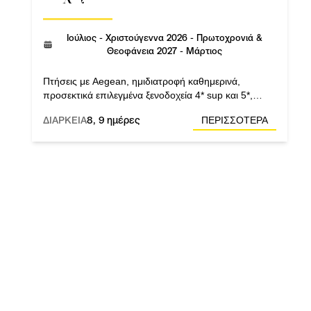
Ιούλιος - Χριστούγεννα 2026 - Πρωτοχρονιά &
Θεοφάνεια 2027 - Μάρτιος
Πτήσεις με Aegean, ημιδιατροφή καθημερινά,
προσεκτικά επιλεγμένα ξενοδοχεία 4* sup και 5*,
σπάνια διαμονή στη θρυλική Καϊρουάν, την ιερή
ΔΙΑΡΚΕΙΑ
8, 9 ημέρες
ΠΕΡΙΣΣΟΤΕΡΑ
πόλη των Αράβων.