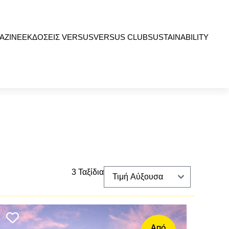
AZINE
ΕΚΔΟΣΕΙΣ VERSUS
VERSUS CLUB
SUSTAINABILITY
3 Ταξίδια
Από