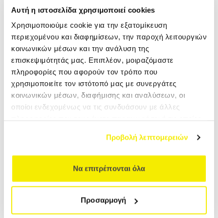
Αυτή η ιστοσελίδα χρησιμοποιεί cookies
Ιούλιος - Οκτώβριος 2026
Χρησιμοποιούμε cookie για την εξατομίκευση
περιεχομένου και διαφημίσεων, την παροχή λειτουργιών
Τέλειες πτήσεις που φτάνουν στον Άγιο Δομίνικο και
κοινωνικών μέσων και την ανάλυση της
επιστρέφουν από το Πουέρτο Ρίκο, ακριβές εκδρομές
επισκεψιμότητάς μας. Επιπλέον, μοιραζόμαστε
και δραστηριότητες καθημερινά. Μια πραγματική
ΔΙΑΡΚΕΙΑ
13, 14 ημέρες
ΠΕΡΙΣΣΟΤΕΡΑ
πληροφορίες που αφορούν τον τρόπο που
εξερεύνηση!
χρησιμοποιείτε τον ιστότοπό μας με συνεργάτες
κοινωνικών μέσων, διαφήμισης και αναλύσεων, οι
οποίοι ενδεχομένως να τις συνδυάσουν με άλλες
πληροφορίες που τους έχετε παραχωρήσει ή τις οποίες
έχουν συλλέξει σε σχέση με την από μέρους σας χρήση
Προβολή λεπτομερειών
των υπηρεσιών τους.
Να επιτρέπονται όλα
Προσαρμογή