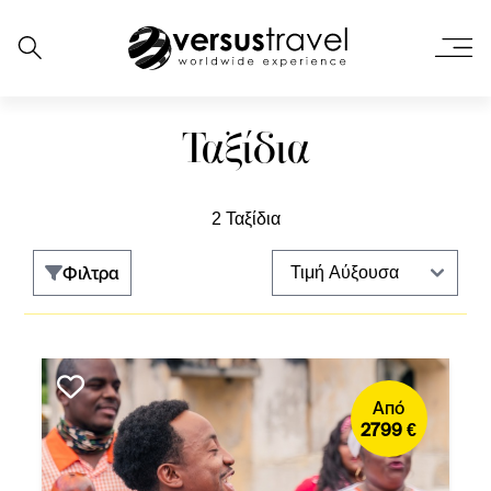
Ταξίδια
2 Ταξίδια
Φιλτρα
Από
2799 €