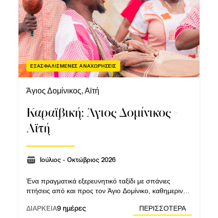
εις συγκεκριμένες προτάσεις και να 
Θες
πότε;
εσύ το
ΕΞΑΣΦΑΛΙΣΜΕΝΕΣ ΑΝΑΧΩΡΗΣΕΙΣ
Άγιος Δομίνικος, Αϊτή
Καραϊβική: Άγιος Δομίνικος -
Αϊτή
Ιούλιος - Οκτώβριος 2026
Ένα πραγματικά εξερευνητικό ταξίδι με σπάνιες
πτήσεις από και προς τον Άγιο Δομίνικο, καθημερινές
εκδρομές και δραστηριότητες, για μια ολοκληρωμένη
ΔΙΑΡΚΕΙΑ
9 ημέρες
ΠΕΡΙΣΣΟΤΕΡΑ
εμπειρία ζωής!