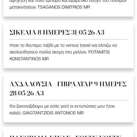
αφήγηση και πολύ έμπειρο και εξαιρετικό οδηγό του πούλμαν
μετακινήσεων. TSAGANOS DIMITRIOS MR
ΣΙΚΕΛΙΑ 8 ΗΜΕΡΕΣ 31/05/26 Α3
Ηταν το δευτερο ταξιδι με το versus travel και ελπιζω να
ακολουθησουν πολλα ακομη στο μελλον. POTAMITIS
KONSTANTINOS MR
ΑΝΔΑΛΟΥΣΙΑ - ΓΙΒΡΑΛΤΑΡ 9 ΗΜΕΡΕΣ
28/05/26 A3
Θα ξαναταξιδεψω με εσάς γιατί οι εντυπώσεις μου ήταν
καλές. GIAGTANTZIDIS ANTONIOS MR