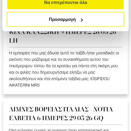
ΥΠΕΡΟΧΟ ΤΑΞΙΔΙ ΠΟΥ ΜΑΣ ΕΚΑΝΕ ΝΑ ΣΥΓΚΙΝΗΘΟΥΜΕ ΣΤΑ
Να επιτρέπονται όλα
ΕΛΛΗΝΟΦΩΝΑ ΧΩΡΙΑ. LOIZOU ATHASOULA MRS
Προσαρμογή
ΚΙΝΑ KΛΑΣΣΙΚΗ 9 ΗΜΕΡΕΣ 28/05/26
LH
Η εμπειρίες που μας έδωσε αυτό το ταξίδι ήταν μοναδικές οι
εικόνες που μαζέψαμε και τα συναισθήματα αυτού του
πανέμορφου τόπου θα τα κρατάω για πάντα στη σκέψη μου
και οι φιλίες που δημιουργήσαμε ελπίζω να μας
ακολουθήσουν και στα επόμενα ταξίδια μας. IOSIFIDOU
AIKATERINI MRS
ΛΙΜΝΕΣ ΒΟΡΕΙΑΣ ΙΤΑΛΙΑΣ - ΝΟΤΙΑ
ΕΛΒΕΤΙΑ 6 ΗΜΕΡΕΣ 29/05/26 GQ
Όλα κύλησαν ομαλά. Η αρχηγος ήταν καταπληκτική και