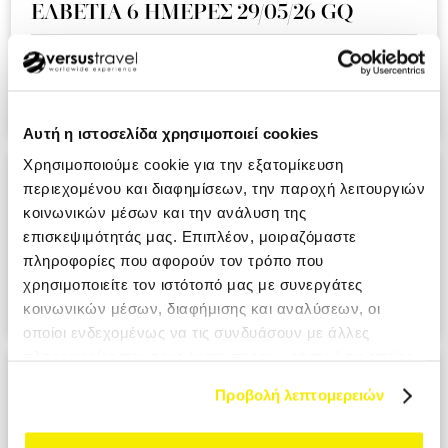
ΕΛΒΕΤΙΑ 6 ΗΜΕΡΕΣ 29/05/26 GQ
Ειναι η δευτερη συνεχομενη χρονια που ταξιδευουμε μαζι
σας και ημαστε πολυ ευχαριστημενοι απο την εμπειρια!!!.
KOUMI MIKI MRS
Αυτή η ιστοσελίδα χρησιμοποιεί cookies
Χρησιμοποιούμε cookie για την εξατομίκευση
ΑΝΔΑΛΟΥΣΙΑ - ΓΙΒΡΑΛΤΑΡ 9 ΗΜΕΡΕΣ
περιεχομένου και διαφημίσεων, την παροχή λειτουργιών
28/05/26 A3
κοινωνικών μέσων και την ανάλυση της
επισκεψιμότητάς μας. Επιπλέον, μοιραζόμαστε
Ο επαγγελματισμος σε ολο το μεγαλειο του. Σιγουρα θα το
πληροφορίες που αφορούν τον τρόπο που
προτιμησουμε στο επομενο ταξιδι μας. PANAGIOTOPOULOU
χρησιμοποιείτε τον ιστότοπό μας με συνεργάτες
ATHANASIA MRS
κοινωνικών μέσων, διαφήμισης και αναλύσεων, οι
οποίοι ενδεχομένως να τις συνδυάσουν με άλλες
πληροφορίες που τους έχετε παραχωρήσει ή τις οποίες
ΙΤΑΛΙΑ ΕΛΛΗΝΟΦΩΝΑ ΧΩΡΙΑ 6
έχουν συλλέξει σε σχέση με την από μέρους σας χρήση
Προβολή λεπτομερειών
ΗΜΕΡΕΣ 29/05/26 ΑΖ
των υπηρεσιών τους.