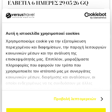
ΕΛΒΕΤΙΑ 6 ΗΜΕΡΕΣ 29/05/26 GQ
Ειναι η δευτερη συνεχομενη χρονια που ταξιδευουμε μαζι
σας και ημαστε πολυ ευχαριστημενοι απο την εμπειρια!!!.
KOUMI MIKI MRS
Αυτή η ιστοσελίδα χρησιμοποιεί cookies
Χρησιμοποιούμε cookie για την εξατομίκευση
ΑΝΔΑΛΟΥΣΙΑ - ΓΙΒΡΑΛΤΑΡ 9 ΗΜΕΡΕΣ
περιεχομένου και διαφημίσεων, την παροχή λειτουργιών
28/05/26 A3
κοινωνικών μέσων και την ανάλυση της
επισκεψιμότητάς μας. Επιπλέον, μοιραζόμαστε
Ο επαγγελματισμος σε ολο το μεγαλειο του. Σιγουρα θα το
πληροφορίες που αφορούν τον τρόπο που
προτιμησουμε στο επομενο ταξιδι μας. PANAGIOTOPOULOU
χρησιμοποιείτε τον ιστότοπό μας με συνεργάτες
ATHANASIA MRS
κοινωνικών μέσων, διαφήμισης και αναλύσεων, οι
οποίοι ενδεχομένως να τις συνδυάσουν με άλλες
πληροφορίες που τους έχετε παραχωρήσει ή τις οποίες
ΙΤΑΛΙΑ ΕΛΛΗΝΟΦΩΝΑ ΧΩΡΙΑ 6
έχουν συλλέξει σε σχέση με την από μέρους σας χρήση
Προβολή λεπτομερειών
ΗΜΕΡΕΣ 29/05/26 ΑΖ
των υπηρεσιών τους.