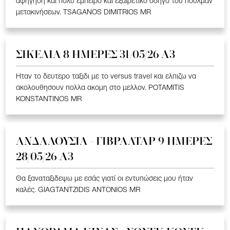
αφήγηση και πολύ έμπειρο και εξαιρετικό οδηγό του πούλμαν
μετακινήσεων. TSAGANOS DIMITRIOS MR
ΣΙΚΕΛΙΑ 8 ΗΜΕΡΕΣ 31/05/26 Α3
Ηταν το δευτερο ταξιδι με το versus travel και ελπιζω να
ακολουθησουν πολλα ακομη στο μελλον. POTAMITIS
KONSTANTINOS MR
ΑΝΔΑΛΟΥΣΙΑ - ΓΙΒΡΑΛΤΑΡ 9 ΗΜΕΡΕΣ
28/05/26 A3
Θα ξαναταξιδεψω με εσάς γιατί οι εντυπώσεις μου ήταν
καλές. GIAGTANTZIDIS ANTONIOS MR