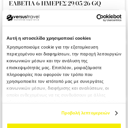
ΕΛΒΕΤΙΑ 6 ΗΜΕΡΕΣ 29/05/26 GQ
Ειναι η δευτερη συνεχομενη χρονια που ταξιδευουμε μαζι
σας και ημαστε πολυ ευχαριστημενοι απο την εμπειρια!!!.
KOUMI MIKI MRS
Αυτή η ιστοσελίδα χρησιμοποιεί cookies
Χρησιμοποιούμε cookie για την εξατομίκευση
ΑΝΔΑΛΟΥΣΙΑ - ΓΙΒΡΑΛΤΑΡ 9 ΗΜΕΡΕΣ
περιεχομένου και διαφημίσεων, την παροχή λειτουργιών
28/05/26 A3
κοινωνικών μέσων και την ανάλυση της
επισκεψιμότητάς μας. Επιπλέον, μοιραζόμαστε
Ο επαγγελματισμος σε ολο το μεγαλειο του. Σιγουρα θα το
πληροφορίες που αφορούν τον τρόπο που
προτιμησουμε στο επομενο ταξιδι μας. PANAGIOTOPOULOU
χρησιμοποιείτε τον ιστότοπό μας με συνεργάτες
ATHANASIA MRS
κοινωνικών μέσων, διαφήμισης και αναλύσεων, οι
οποίοι ενδεχομένως να τις συνδυάσουν με άλλες
πληροφορίες που τους έχετε παραχωρήσει ή τις οποίες
ΙΤΑΛΙΑ ΕΛΛΗΝΟΦΩΝΑ ΧΩΡΙΑ 6
έχουν συλλέξει σε σχέση με την από μέρους σας χρήση
Προβολή λεπτομερειών
ΗΜΕΡΕΣ 29/05/26 ΑΖ
των υπηρεσιών τους.