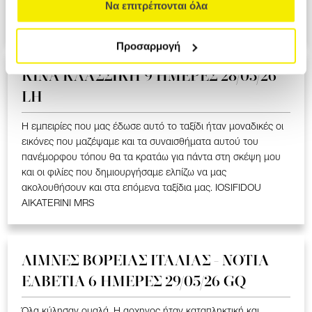
ΥΠΕΡΟΧΟ ΤΑΞΙΔΙ ΠΟΥ ΜΑΣ ΕΚΑΝΕ ΝΑ ΣΥΓΚΙΝΗΘΟΥΜΕ ΣΤΑ
Να επιτρέπονται όλα
ΕΛΛΗΝΟΦΩΝΑ ΧΩΡΙΑ. LOIZOU ATHASOULA MRS
Προσαρμογή
ΚΙΝΑ KΛΑΣΣΙΚΗ 9 ΗΜΕΡΕΣ 28/05/26
LH
Η εμπειρίες που μας έδωσε αυτό το ταξίδι ήταν μοναδικές οι
εικόνες που μαζέψαμε και τα συναισθήματα αυτού του
πανέμορφου τόπου θα τα κρατάω για πάντα στη σκέψη μου
και οι φιλίες που δημιουργήσαμε ελπίζω να μας
ακολουθήσουν και στα επόμενα ταξίδια μας. IOSIFIDOU
AIKATERINI MRS
ΛΙΜΝΕΣ ΒΟΡΕΙΑΣ ΙΤΑΛΙΑΣ - ΝΟΤΙΑ
ΕΛΒΕΤΙΑ 6 ΗΜΕΡΕΣ 29/05/26 GQ
Όλα κύλησαν ομαλά. Η αρχηγος ήταν καταπληκτική και