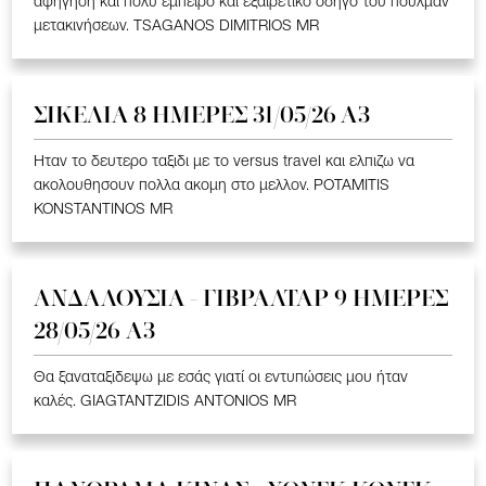
αφήγηση και πολύ έμπειρο και εξαιρετικό οδηγό του πούλμαν
μετακινήσεων. TSAGANOS DIMITRIOS MR
ΣΙΚΕΛΙΑ 8 ΗΜΕΡΕΣ 31/05/26 Α3
Ηταν το δευτερο ταξιδι με το versus travel και ελπιζω να
ακολουθησουν πολλα ακομη στο μελλον. POTAMITIS
KONSTANTINOS MR
ΑΝΔΑΛΟΥΣΙΑ - ΓΙΒΡΑΛΤΑΡ 9 ΗΜΕΡΕΣ
28/05/26 A3
Θα ξαναταξιδεψω με εσάς γιατί οι εντυπώσεις μου ήταν
καλές. GIAGTANTZIDIS ANTONIOS MR