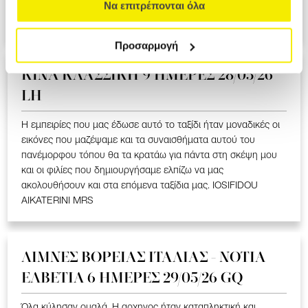
ΥΠΕΡΟΧΟ ΤΑΞΙΔΙ ΠΟΥ ΜΑΣ ΕΚΑΝΕ ΝΑ ΣΥΓΚΙΝΗΘΟΥΜΕ ΣΤΑ
Να επιτρέπονται όλα
ΕΛΛΗΝΟΦΩΝΑ ΧΩΡΙΑ. LOIZOU ATHASOULA MRS
Προσαρμογή
ΚΙΝΑ KΛΑΣΣΙΚΗ 9 ΗΜΕΡΕΣ 28/05/26
LH
Η εμπειρίες που μας έδωσε αυτό το ταξίδι ήταν μοναδικές οι
εικόνες που μαζέψαμε και τα συναισθήματα αυτού του
πανέμορφου τόπου θα τα κρατάω για πάντα στη σκέψη μου
και οι φιλίες που δημιουργήσαμε ελπίζω να μας
ακολουθήσουν και στα επόμενα ταξίδια μας. IOSIFIDOU
AIKATERINI MRS
ΛΙΜΝΕΣ ΒΟΡΕΙΑΣ ΙΤΑΛΙΑΣ - ΝΟΤΙΑ
ΕΛΒΕΤΙΑ 6 ΗΜΕΡΕΣ 29/05/26 GQ
Όλα κύλησαν ομαλά. Η αρχηγος ήταν καταπληκτική και