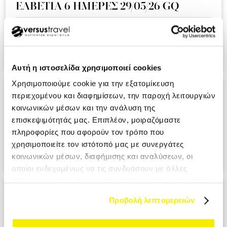
ΕΛΒΕΤΙΑ 6 ΗΜΕΡΕΣ 29/05/26 GQ
Ειναι η δευτερη συνεχομενη χρονια που ταξιδευουμε μαζι
σας και ημαστε πολυ ευχαριστημενοι απο την εμπειρια!!!.
KOUMI MIKI MRS
Αυτή η ιστοσελίδα χρησιμοποιεί cookies
Χρησιμοποιούμε cookie για την εξατομίκευση
ΑΝΔΑΛΟΥΣΙΑ - ΓΙΒΡΑΛΤΑΡ 9 ΗΜΕΡΕΣ
περιεχομένου και διαφημίσεων, την παροχή λειτουργιών
28/05/26 A3
κοινωνικών μέσων και την ανάλυση της
επισκεψιμότητάς μας. Επιπλέον, μοιραζόμαστε
Ο επαγγελματισμος σε ολο το μεγαλειο του. Σιγουρα θα το
πληροφορίες που αφορούν τον τρόπο που
προτιμησουμε στο επομενο ταξιδι μας. PANAGIOTOPOULOU
χρησιμοποιείτε τον ιστότοπό μας με συνεργάτες
ATHANASIA MRS
κοινωνικών μέσων, διαφήμισης και αναλύσεων, οι
οποίοι ενδεχομένως να τις συνδυάσουν με άλλες
πληροφορίες που τους έχετε παραχωρήσει ή τις οποίες
ΙΤΑΛΙΑ ΕΛΛΗΝΟΦΩΝΑ ΧΩΡΙΑ 6
έχουν συλλέξει σε σχέση με την από μέρους σας χρήση
Προβολή λεπτομερειών
ΗΜΕΡΕΣ 29/05/26 ΑΖ
των υπηρεσιών τους.