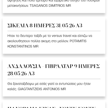
αφήγηση και πολύ έμπειρο και εξαιρετικό οδηγό του πούλμαν
μετακινήσεων. TSAGANOS DIMITRIOS MR
ΣΙΚΕΛΙΑ 8 ΗΜΕΡΕΣ 31/05/26 Α3
Ηταν το δευτερο ταξιδι με το versus travel και ελπιζω να
ακολουθησουν πολλα ακομη στο μελλον. POTAMITIS
KONSTANTINOS MR
ΑΝΔΑΛΟΥΣΙΑ - ΓΙΒΡΑΛΤΑΡ 9 ΗΜΕΡΕΣ
28/05/26 A3
Θα ξαναταξιδεψω με εσάς γιατί οι εντυπώσεις μου ήταν
καλές. GIAGTANTZIDIS ANTONIOS MR