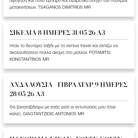
αφήγηση και πολύ έμπειρο και εξαιρετικό οδηγό του πούλμαν
μετακινήσεων. TSAGANOS DIMITRIOS MR
ΣΙΚΕΛΙΑ 8 ΗΜΕΡΕΣ 31/05/26 Α3
Ηταν το δευτερο ταξιδι με το versus travel και ελπιζω να
ακολουθησουν πολλα ακομη στο μελλον. POTAMITIS
KONSTANTINOS MR
ΑΝΔΑΛΟΥΣΙΑ - ΓΙΒΡΑΛΤΑΡ 9 ΗΜΕΡΕΣ
28/05/26 A3
Θα ξαναταξιδεψω με εσάς γιατί οι εντυπώσεις μου ήταν
καλές. GIAGTANTZIDIS ANTONIOS MR