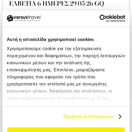
ΕΛΒΕΤΙΑ 6 ΗΜΕΡΕΣ 29/05/26 GQ
Ειναι η δευτερη συνεχομενη χρονια που ταξιδευουμε μαζι
σας και ημαστε πολυ ευχαριστημενοι απο την εμπειρια!!!.
KOUMI MIKI MRS
Αυτή η ιστοσελίδα χρησιμοποιεί cookies
Χρησιμοποιούμε cookie για την εξατομίκευση
ΑΝΔΑΛΟΥΣΙΑ - ΓΙΒΡΑΛΤΑΡ 9 ΗΜΕΡΕΣ
περιεχομένου και διαφημίσεων, την παροχή λειτουργιών
28/05/26 A3
κοινωνικών μέσων και την ανάλυση της
επισκεψιμότητάς μας. Επιπλέον, μοιραζόμαστε
Ο επαγγελματισμος σε ολο το μεγαλειο του. Σιγουρα θα το
πληροφορίες που αφορούν τον τρόπο που
προτιμησουμε στο επομενο ταξιδι μας. PANAGIOTOPOULOU
χρησιμοποιείτε τον ιστότοπό μας με συνεργάτες
ATHANASIA MRS
κοινωνικών μέσων, διαφήμισης και αναλύσεων, οι
οποίοι ενδεχομένως να τις συνδυάσουν με άλλες
πληροφορίες που τους έχετε παραχωρήσει ή τις οποίες
ΙΤΑΛΙΑ ΕΛΛΗΝΟΦΩΝΑ ΧΩΡΙΑ 6
έχουν συλλέξει σε σχέση με την από μέρους σας χρήση
Προβολή λεπτομερειών
ΗΜΕΡΕΣ 29/05/26 ΑΖ
των υπηρεσιών τους.