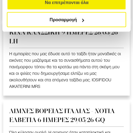
ΥΠΕΡΟΧΟ ΤΑΞΙΔΙ ΠΟΥ ΜΑΣ ΕΚΑΝΕ ΝΑ ΣΥΓΚΙΝΗΘΟΥΜΕ ΣΤΑ
Να επιτρέπονται όλα
ΕΛΛΗΝΟΦΩΝΑ ΧΩΡΙΑ. LOIZOU ATHASOULA MRS
Προσαρμογή
ΚΙΝΑ KΛΑΣΣΙΚΗ 9 ΗΜΕΡΕΣ 28/05/26
LH
Η εμπειρίες που μας έδωσε αυτό το ταξίδι ήταν μοναδικές οι
εικόνες που μαζέψαμε και τα συναισθήματα αυτού του
πανέμορφου τόπου θα τα κρατάω για πάντα στη σκέψη μου
και οι φιλίες που δημιουργήσαμε ελπίζω να μας
ακολουθήσουν και στα επόμενα ταξίδια μας. IOSIFIDOU
AIKATERINI MRS
ΛΙΜΝΕΣ ΒΟΡΕΙΑΣ ΙΤΑΛΙΑΣ - ΝΟΤΙΑ
ΕΛΒΕΤΙΑ 6 ΗΜΕΡΕΣ 29/05/26 GQ
Όλα κύλησαν ομαλά. Η αρχηγος ήταν καταπληκτική και